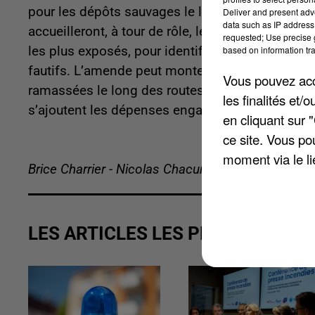
pour les dépôts sauvages le long des routes.
Le
Deliver and present adv
data such as IP address 
accueilleront, à tour de rôle, les 10 équipements 
requested; Use precise g
based on information tra
les plus exposés, pour identifier les véhicules i
fautifs. L’amende peut monter jusqu’à 15.000 €
Vous pouvez acce
ramassées le long des routes seine-et-marnaises
les finalités et
s’ajoutent les dépenses engagées par les com
en cliquant sur 
ce site. Vous po
moment via le li
Brice Charrier - Nicolas Chacun
LES ARTICLES LES PLUS VUS