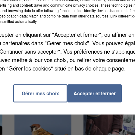
 dispositif est testé sur 41 communes. Elles
ertising and content; Save and communicate privacy choices. These technologies
and browsing data to offer following functionalities: Identify devices based on infor
dont dispose la collectivité. Ils tourneront sur les sit
eolocation data; Match and combine data from other data sources; Link different de
nsmitted automatically.
mpliqués. Les maires pourront ensuite verbalisés les
. Chaque année, près de 1000 tonnes de déchets son
pter en cliquant sur "Accepter et fermer", ou affiner en
, pour un coût estimé à 1 million d'euros, auxquels
/ou partenaires dans "Gérer mes choix". Vous pouvez éga
munes.
"Continuer sans accepter". Vos préférences ne s'appliqu
uvez mettre à jour vos choix, ou retirer votre consenteme
en "Gérer les cookies" situé en bas de chaque page.
Gérer mes choix
Accepter et fermer