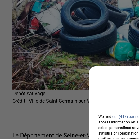
Dépôt sauvage
Crédit :
Ville de Saint-Germain-sur-Morin
We and
our (447) partn
access information on a 
select personalised ad
statistics or combinatio
Le Département de Seine-et-Marne déploie aujou
profiles to select person