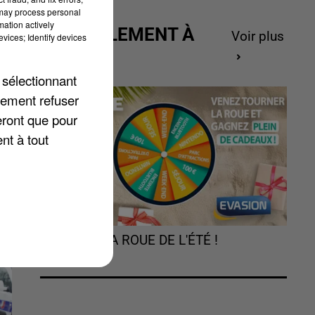
 may process personal
mation actively
es
ACTUELLEMENT À
Voir plus
vices; Identify devices
GAGNER
t
 sélectionnant
lement refuser
eront que pour
nt à tout
TOURNEZ LA ROUE DE L'ÉTÉ !