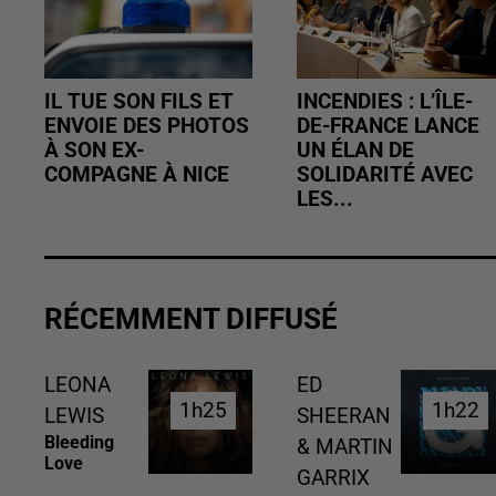
IL TUE SON FILS ET
INCENDIES : L’ÎLE-
ENVOIE DES PHOTOS
DE-FRANCE LANCE
À SON EX-
UN ÉLAN DE
COMPAGNE À NICE
SOLIDARITÉ AVEC
LES...
RÉCEMMENT DIFFUSÉ
LEONA
ED
1h25
1h25
1h22
1h22
LEWIS
SHEERAN
Bleeding
& MARTIN
Love
GARRIX