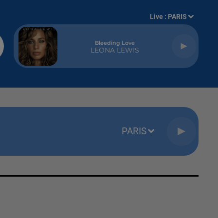
Live :
PARIS
Bleeding Love
LEONA LEWIS
PARIS