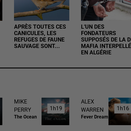
APRÈS TOUTES CES
L’UN DES
CANICULES, LES
FONDATEURS
REFUGES DE FAUNE
SUPPOSÉS DE LA D
SAUVAGE SONT...
MAFIA INTERPELL
EN ALGÉRIE
MIKE
ALEX
1h19
1h19
1h16
1h16
PERRY
WARREN
The Ocean
Fever Dream