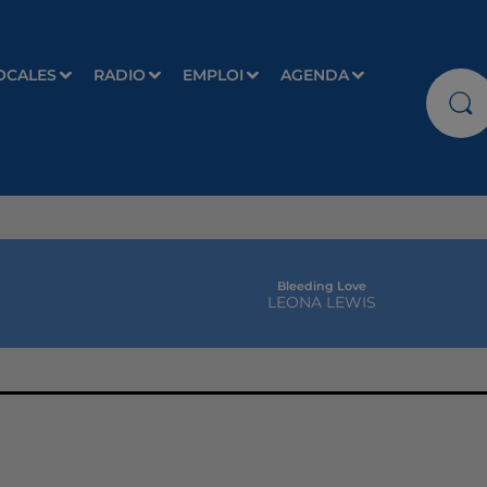
OCALES
RADIO
EMPLOI
AGENDA
Bleeding Love
LEONA LEWIS