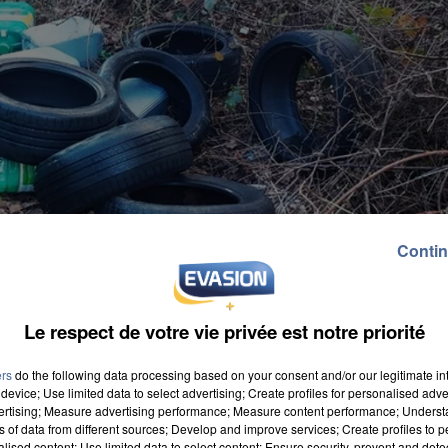
Contin
Le respect de votre vie privée est notre priorité
ers
do the following data processing based on your consent and/or our legitimate int
device; Use limited data to select advertising; Create profiles for personalised adver
vertising; Measure advertising performance; Measure content performance; Unders
ns of data from different sources; Develop and improve services; Create profiles to 
rd’hui ses premières caméras de photo-verbalisation
alised content; Use limited data to select content; Ensure security, prevent and detect