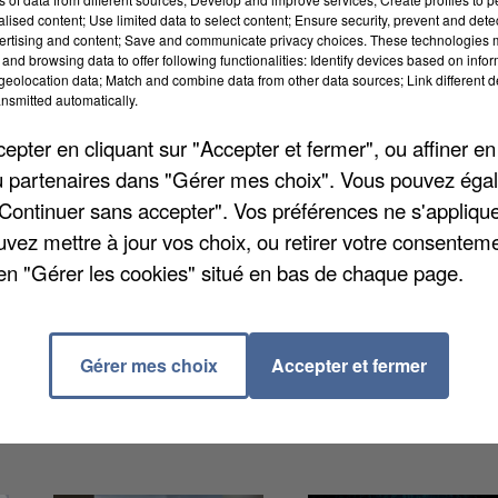
alised content; Use limited data to select content; Ensure security, prevent and detect
ertising and content; Save and communicate privacy choices. These technologies
 est à l'origine de la mort de trois oies, au nord 
and browsing data to offer following functionalities: Identify devices based on infor
eolocation data; Match and combine data from other data sources; Link different de
ure a déclenché le dispositif consacré dans ce cas 
nsmitted automatically.
e temporaire qui descend jusqu'à Guignes mais aus
pter en cliquant sur "Accepter et fermer", ou affiner en
situées à 20 kms de Villeneuve sont concernées. L
/ou partenaires dans "Gérer mes choix". Vous pouvez éga
çu ou vont recevoir la visite d'un vétérinaire ou d'
"Continuer sans accepter". Vos préférences ne s'appliqu
lailles et les oiseaux captifs doivent rester dans d
uvez mettre à jour vos choix, ou retirer votre consenteme
ant est pour le moment suspendue.
en "Gérer les cookies" situé en bas de chaque page.
Gérer mes choix
Accepter et fermer