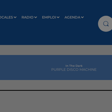
OCALES
RADIO
EMPLOI
AGENDA
In The Dark
PURPLE DISCO MACHINE