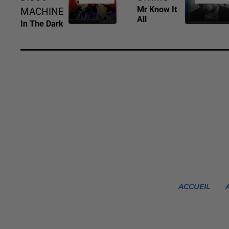
Mr Know It
MACHINE
All
In The Dark
ACCUEIL