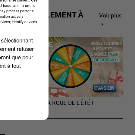
 fraud, and fix errors;
 may process personal
ACTUELLEMENT À
Voir plus
du
mation actively
GAGNER
vices; Identify devices
de
si
 sélectionnant
es
lement refuser
un
eront que pour
es
nt à tout
TOURNEZ LA ROUE DE L'ÉTÉ !