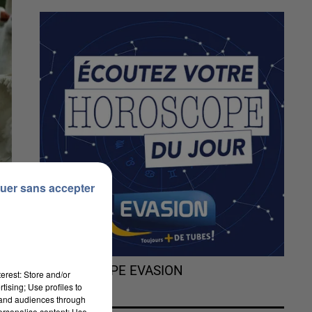
uer sans accepter
L'HOROSCOPE EVASION
erest: Store and/or
tising; Use profiles to
tand audiences through
personalise content; Use