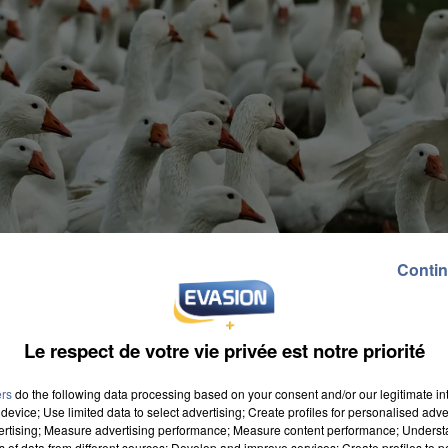
Contin
Le respect de votre vie privée est notre priorité
ers
do the following data processing based on your consent and/or our legitimate int
device; Use limited data to select advertising; Create profiles for personalised adver
vertising; Measure advertising performance; Measure content performance; Unders
ns of data from different sources; Develop and improve services; Create profiles to 