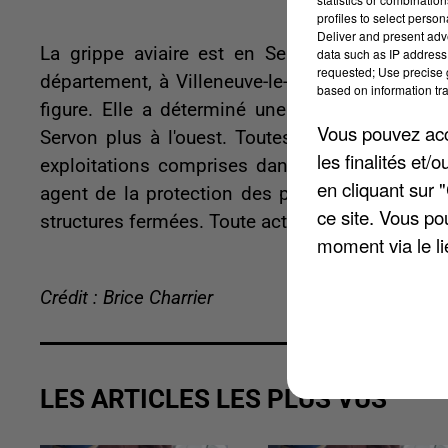
profiles to select person
Deliver and present adv
La grippe aviaire est en Seine-et-Marne. Elle
data such as IP address 
requested; Use precise g
département, à Villeneuve-le-Comte. La préfect
based on information tra
figure. Elle a déterminé une zone de contrôl
Vous pouvez acce
Servon plus à l'ouest. Toutes les communes 
les finalités et
exploitations comprises dans ce secteur ont re
en cliquant sur 
agent de la protection des populations. Lles vo
ce site. Vous po
structures fermées. Toute activité les concern
moment via le li
Crédit : Brice Charrier
LES ARTICLES LES PLUS VUS