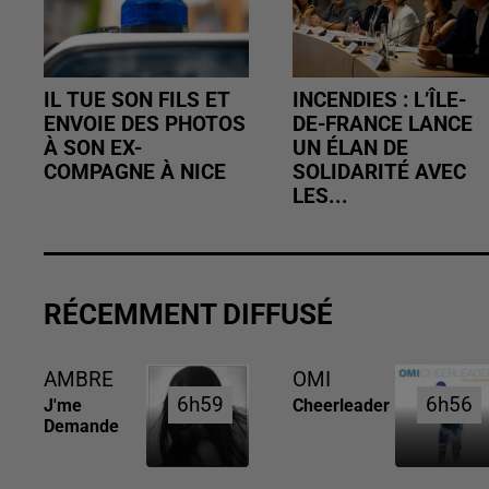
IL TUE SON FILS ET
INCENDIES : L’ÎLE-
ENVOIE DES PHOTOS
DE-FRANCE LANCE
À SON EX-
UN ÉLAN DE
COMPAGNE À NICE
SOLIDARITÉ AVEC
LES...
RÉCEMMENT DIFFUSÉ
AMBRE
OMI
6h59
6h59
6h56
6h56
J'me
Cheerleader
Demande