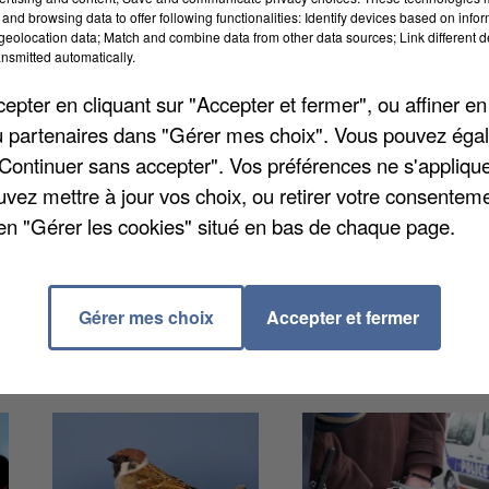
and browsing data to offer following functionalities: Identify devices based on infor
eolocation data; Match and combine data from other data sources; Link different de
nsmitted automatically.
e présidée par le préfet aura lieu au monument aux
pter en cliquant sur "Accepter et fermer", ou affiner en
e. Les parlementaires et les élus départementaux q
/ou partenaires dans "Gérer mes choix". Vous pouvez éga
oser une gerbe ou se recueillir à un autre moment de l
"Continuer sans accepter". Vos préférences ne s'appliqu
tent, elles pourront organiser un dépôt de gerbe, da
uvez mettre à jour vos choix, ou retirer votre consenteme
 de ces cérémonies ne sera ouverte au public mais le
en "Gérer les cookies" situé en bas de chaque page.
lcons ou fenêtres aux couleurs nationales.
Gérer mes choix
Accepter et fermer