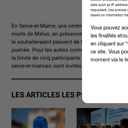
data such as IP address 
requested; Use precise g
based on information tra
En Seine-et-Marne, une cérémonie départemental
Vous pouvez acce
morts de Melun, en présence uniquement du mair
les finalités et
le souhaiteraient peuvent de leur côté venir dép
en cliquant sur 
journée. Pour les autres communes qui le souhai
ce site. Vous po
la limite de cinq participants maximum. Aucune
moment via le li
seine-et-marnais sont invités à décorer leurs ba
LES ARTICLES LES PLUS VUS