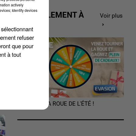
mation actively
vices; Identify devices
ACTUELLEMENT À
Voir plus
GAGNER
 sélectionnant
ui
lement refuser
a
eront que pour
ns
nt à tout
s
TOURNEZ LA ROUE DE L'ÉTÉ !