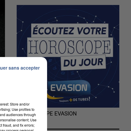
uer sans accepter
erest: Store and/or
tising; Use profiles to
L'HOROSCOPE EVASION
tand audiences through
personalise content; Use
 fraud, and fix errors;
 may process personal