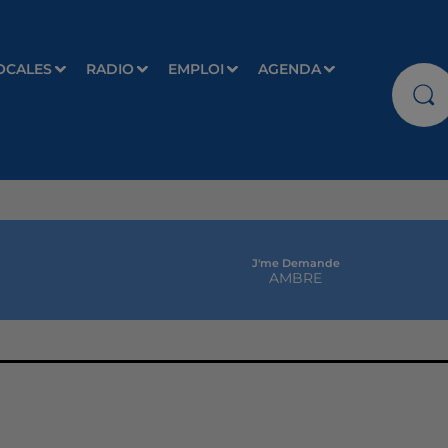
OCALES
RADIO
EMPLOI
AGENDA
J'me Demande
AMBRE