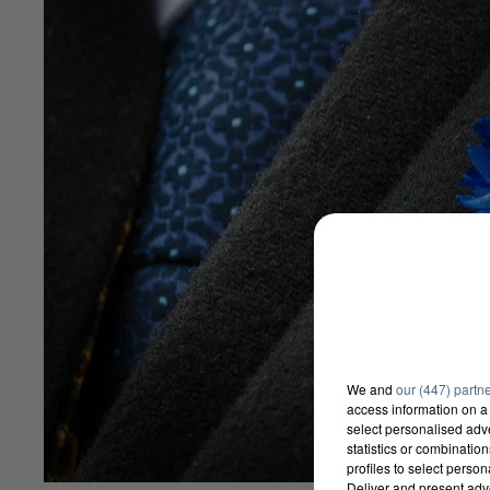
We and
our (447) partn
access information on a 
select personalised ad
statistics or combinatio
profiles to select person
Deliver and present adv