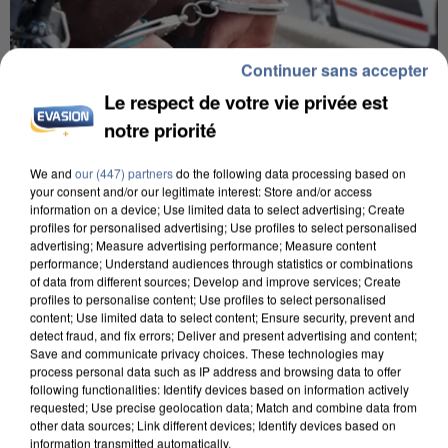
Continuer sans accepter
Le respect de votre vie privée est
notre priorité
We and
our (447) partners
do the following data processing based on
L’UN DES FONDATEURS SUPPOSÉS DE LA DZ
your consent and/or our legitimate interest: Store and/or access
MAFIA INTERPELLÉ EN ALGÉRIE
information on a device; Use limited data to select advertising; Create
profiles for personalised advertising; Use profiles to select personalised
advertising; Measure advertising performance; Measure content
performance; Understand audiences through statistics or combinations
of data from different sources; Develop and improve services; Create
profiles to personalise content; Use profiles to select personalised
content; Use limited data to select content; Ensure security, prevent and
detect fraud, and fix errors; Deliver and present advertising and content;
Save and communicate privacy choices. These technologies may
process personal data such as IP address and browsing data to offer
following functionalities: Identify devices based on information actively
requested; Use precise geolocation data; Match and combine data from
other data sources; Link different devices; Identify devices based on
information transmitted automatically.