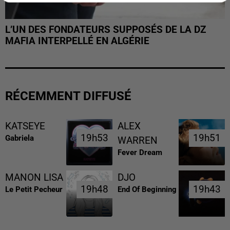
L’UN DES FONDATEURS SUPPOSÉS DE LA DZ
MAFIA INTERPELLÉ EN ALGÉRIE
RÉCEMMENT DIFFUSÉ
KATSEYE
ALEX
19h53
19h53
19h51
19h51
Gabriela
WARREN
Fever Dream
MANON LISA
DJO
19h48
19h48
19h43
19h43
Le Petit Pecheur
End Of Beginning