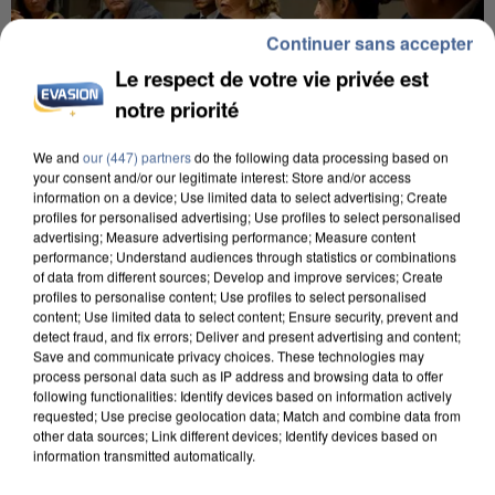
Continuer sans accepter
Le respect de votre vie privée est
notre priorité
We and
our (447) partners
do the following data processing based on
your consent and/or our legitimate interest: Store and/or access
information on a device; Use limited data to select advertising; Create
INCENDIES : L’ÎLE-DE-FRANCE LANCE UN ÉLAN
profiles for personalised advertising; Use profiles to select personalised
DE SOLIDARITÉ AVEC LES...
advertising; Measure advertising performance; Measure content
performance; Understand audiences through statistics or combinations
of data from different sources; Develop and improve services; Create
profiles to personalise content; Use profiles to select personalised
content; Use limited data to select content; Ensure security, prevent and
detect fraud, and fix errors; Deliver and present advertising and content;
Save and communicate privacy choices. These technologies may
process personal data such as IP address and browsing data to offer
following functionalities: Identify devices based on information actively
requested; Use precise geolocation data; Match and combine data from
other data sources; Link different devices; Identify devices based on
information transmitted automatically.