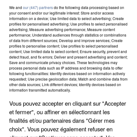
We and
our (447) partners
do the following data processing based on
your consent and/or our legitimate interest: Store and/or access
information on a device; Use limited data to select advertising; Create
profiles for personalised advertising; Use profiles to select personalised
advertising; Measure advertising performance; Measure content
performance; Understand audiences through statistics or combinations
of data from different sources; Develop and improve services; Create
profiles to personalise content; Use profiles to select personalised
content; Use limited data to select content; Ensure security, prevent and
detect fraud, and fix errors; Deliver and present advertising and content;
Save and communicate privacy choices. These technologies may
process personal data such as IP address and browsing data to offer
following functionalities: Identify devices based on information actively
requested; Use precise geolocation data; Match and combine data from
other data sources; Link different devices; Identify devices based on
information transmitted automatically.
APRÈS TOUTES CES CANICULES, LES REFUGES
Vous pouvez accepter en cliquant sur "Accepter
DE FAUNE SAUVAGE SONT...
et fermer", ou affiner en sélectionnant les
finalités et/ou partenaires dans "Gérer mes
choix". Vous pouvez également refuser en