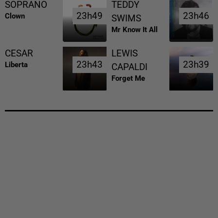
SOPRANO
TEDDY
23h49
23h49
23h46
23h46
Clown
SWIMS
Mr Know It All
CESAR
LEWIS
23h43
23h43
23h39
23h39
Liberta
CAPALDI
Forget Me