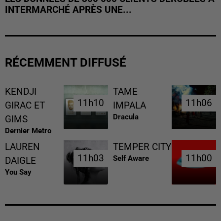
INTERMARCHÉ APRÈS UNE...
RÉCEMMENT DIFFUSÉ
KENDJI
TAME
11h10
11h10
11h06
11h06
GIRAC ET
IMPALA
Dracula
GIMS
Dernier Metro
LAUREN
TEMPER CITY
11h03
11h03
11h00
11h00
Self Aware
DAIGLE
You Say