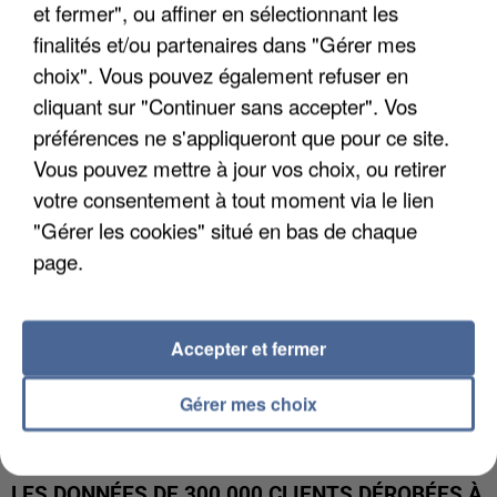
et fermer", ou affiner en sélectionnant les
finalités et/ou partenaires dans "Gérer mes
UNE TOURISTE DE L’OISE EMPORTÉE PAR UNE
choix". Vous pouvez également refuser en
COULÉE DE BOUE EN HAUTE-SAVOIE
cliquant sur "Continuer sans accepter". Vos
préférences ne s'appliqueront que pour ce site.
Vous pouvez mettre à jour vos choix, ou retirer
votre consentement à tout moment via le lien
"Gérer les cookies" situé en bas de chaque
page.
Accepter et fermer
Gérer mes choix
LES DONNÉES DE 300 000 CLIENTS DÉROBÉES À