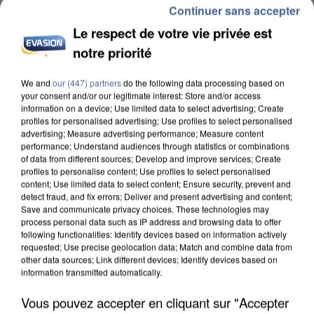
Continuer sans accepter
Le respect de votre vie privée est
notre priorité
We and
our (447) partners
do the following data processing based on
UN SECOND CADRE DE LA DZ MAFIA
your consent and/or our legitimate interest: Store and/or access
INTERPELLÉ EN ALGÉRIE
information on a device; Use limited data to select advertising; Create
profiles for personalised advertising; Use profiles to select personalised
advertising; Measure advertising performance; Measure content
performance; Understand audiences through statistics or combinations
of data from different sources; Develop and improve services; Create
profiles to personalise content; Use profiles to select personalised
content; Use limited data to select content; Ensure security, prevent and
detect fraud, and fix errors; Deliver and present advertising and content;
Save and communicate privacy choices. These technologies may
process personal data such as IP address and browsing data to offer
following functionalities: Identify devices based on information actively
requested; Use precise geolocation data; Match and combine data from
other data sources; Link different devices; Identify devices based on
information transmitted automatically.
Vous pouvez accepter en cliquant sur "Accepter