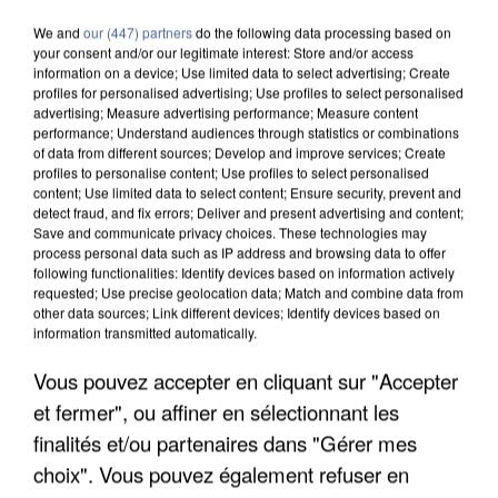
We and
our (447) partners
do the following data processing based on
your consent and/or our legitimate interest: Store and/or access
information on a device; Use limited data to select advertising; Create
profiles for personalised advertising; Use profiles to select personalised
advertising; Measure advertising performance; Measure content
performance; Understand audiences through statistics or combinations
of data from different sources; Develop and improve services; Create
profiles to personalise content; Use profiles to select personalised
content; Use limited data to select content; Ensure security, prevent and
detect fraud, and fix errors; Deliver and present advertising and content;
Save and communicate privacy choices. These technologies may
process personal data such as IP address and browsing data to offer
following functionalities: Identify devices based on information actively
requested; Use precise geolocation data; Match and combine data from
other data sources; Link different devices; Identify devices based on
information transmitted automatically.
Vous pouvez accepter en cliquant sur "Accepter
L’UN DES FONDATEURS SUPPOSÉS DE LA DZ
MAFIA INTERPELLÉ EN ALGÉRIE
et fermer", ou affiner en sélectionnant les
finalités et/ou partenaires dans "Gérer mes
choix". Vous pouvez également refuser en