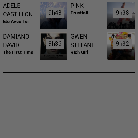
ADELE
PINK
9h48
9h48
9h38
9h38
Trustfall
CASTILLON
Ete Avec Toi
DAMIANO
GWEN
9h36
9h36
9h32
9h32
DAVID
STEFANI
The First Time
Rich Girl