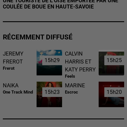
UNE TOURISTE DE L’OISE EMPORTÉE PAR UNE
COULÉE DE BOUE EN HAUTE-SAVOIE
RÉCEMMENT DIFFUSÉ
JEREMY
CALVIN
15h29
15h29
15h25
15h25
FREROT
HARRIS ET
Frerot
KATY PERRY
Feels
NAIKA
MARINE
15h23
15h23
15h20
15h20
One Track Mind
Escroc