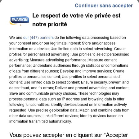
Continuer sans accepter
Le respect de votre vie privée est
notre priorité
We and
our (447) partners
do the following data processing based on
L’UN DES FONDATEURS SUPPOSÉS DE LA DZ
your consent and/or our legitimate interest: Store and/or access
MAFIA INTERPELLÉ EN ALGÉRIE
information on a device; Use limited data to select advertising; Create
profiles for personalised advertising; Use profiles to select personalised
advertising; Measure advertising performance; Measure content
performance; Understand audiences through statistics or combinations
of data from different sources; Develop and improve services; Create
profiles to personalise content; Use profiles to select personalised
content; Use limited data to select content; Ensure security, prevent and
detect fraud, and fix errors; Deliver and present advertising and content;
Save and communicate privacy choices. These technologies may
process personal data such as IP address and browsing data to offer
following functionalities: Identify devices based on information actively
requested; Use precise geolocation data; Match and combine data from
other data sources; Link different devices; Identify devices based on
information transmitted automatically.
Vous pouvez accepter en cliquant sur "Accepter