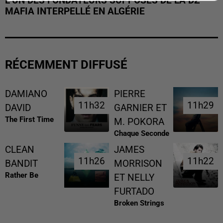
L’UN DES FONDATEURS SUPPOSÉS DE LA DZ
MAFIA INTERPELLÉ EN ALGÉRIE
RÉCEMMENT DIFFUSÉ
DAMIANO
PIERRE
11h32
11h32
11h29
11h29
DAVID
GARNIER ET
The First Time
M. POKORA
Chaque Seconde
CLEAN
JAMES
11h26
11h26
11h22
11h22
BANDIT
MORRISON
Rather Be
ET NELLY
FURTADO
Broken Strings