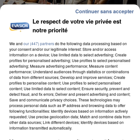
Continuer sans accepter
Le respect de votre vie privée est
notre priorité
INCENDIES : L’ÎLE-DE-FRANCE LANCE UN ÉLAN
We and
our (447) partners
do the following data processing based on
DE SOLIDARITÉ AVEC LES...
your consent and/or our legitimate interest: Store and/or access
information on a device; Use limited data to select advertising; Create
profiles for personalised advertising; Use profiles to select personalised
advertising; Measure advertising performance; Measure content
performance; Understand audiences through statistics or combinations
of data from different sources; Develop and improve services; Create
profiles to personalise content; Use profiles to select personalised
content; Use limited data to select content; Ensure security, prevent and
detect fraud, and fix errors; Deliver and present advertising and content;
Save and communicate privacy choices. These technologies may
process personal data such as IP address and browsing data to offer
following functionalities: Identify devices based on information actively
requested; Use precise geolocation data; Match and combine data from
other data sources; Link different devices; Identify devices based on
information transmitted automatically.