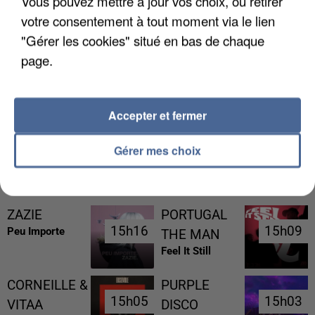
Vous pouvez mettre à jour vos choix, ou retirer
votre consentement à tout moment via le lien
"Gérer les cookies" situé en bas de chaque
page.
L’UN DES FONDATEURS SUPPOSÉS DE LA DZ
MAFIA INTERPELLÉ EN ALGÉRIE
Accepter et fermer
Gérer mes choix
RÉCEMMENT DIFFUSÉ
ZAZIE
PORTUGAL
15h16
15h16
15h09
15h09
Peu Importe
THE MAN
Feel It Still
CORNEILLE &
PURPLE
15h05
15h05
15h03
15h03
VITAA
DISCO