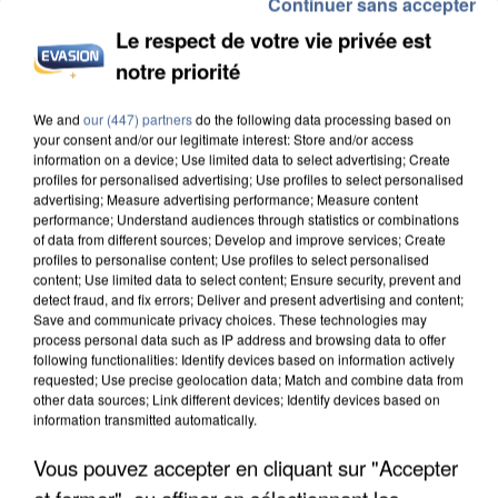
Continuer sans accepter
Le respect de votre vie privée est
notre priorité
INCENDIES : L’ÎLE-DE-FRANCE LANCE UN ÉLAN
We and
our (447) partners
do the following data processing based on
DE SOLIDARITÉ AVEC LES...
your consent and/or our legitimate interest: Store and/or access
information on a device; Use limited data to select advertising; Create
profiles for personalised advertising; Use profiles to select personalised
advertising; Measure advertising performance; Measure content
performance; Understand audiences through statistics or combinations
of data from different sources; Develop and improve services; Create
profiles to personalise content; Use profiles to select personalised
content; Use limited data to select content; Ensure security, prevent and
detect fraud, and fix errors; Deliver and present advertising and content;
Save and communicate privacy choices. These technologies may
process personal data such as IP address and browsing data to offer
following functionalities: Identify devices based on information actively
requested; Use precise geolocation data; Match and combine data from
other data sources; Link different devices; Identify devices based on
information transmitted automatically.
Vous pouvez accepter en cliquant sur "Accepter