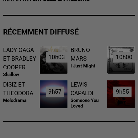
RÉCEMMENT DIFFUSÉ
LADY GAGA
BRUNO
10h03
10h03
10h00
10h00
ET BRADLEY
MARS
I Just Might
COOPER
Shallow
DISIZ ET
LEWIS
9h57
9h57
9h55
9h55
THEODORA
CAPALDI
Melodrama
Someone You
Loved