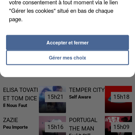
votre consentement à tout moment via le lien
"Gérer les cookies" situé en bas de chaque
page.
L’UN DES FONDATEURS SUPPOSÉS DE LA DZ
MAFIA INTERPELLÉ EN ALGÉRIE
Accepter et fermer
Gérer mes choix
RÉCEMMENT DIFFUSÉ
ELISA TOVATI
TEMPER CITY
15h21
15h21
15h18
15h18
Self Aware
ET TOM DICE
Il Nous Faut
ZAZIE
PORTUGAL
15h16
15h16
15h09
15h09
Peu Importe
THE MAN