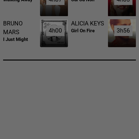
BRUNO
ALICIA KEYS
4h00
4h00
3h56
3h56
Girl On Fire
MARS
I Just Might