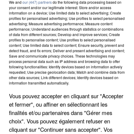
We and
our (447) partners
do the following data processing based on
your consent and/or our legitimate interest: Store and/or access
information on a device; Use limited data to select advertising; Create
profiles for personalised advertising; Use profiles to select personalised
advertising; Measure advertising performance; Measure content
performance; Understand audiences through statistics or combinations
of data from different sources; Develop and improve services; Create
profiles to personalise content; Use profiles to select personalised
content; Use limited data to select content; Ensure security, prevent and
detect fraud, and fix errors; Deliver and present advertising and content;
Save and communicate privacy choices. These technologies may
process personal data such as IP address and browsing data to offer
following functionalities: Identify devices based on information actively
requested; Use precise geolocation data; Match and combine data from
other data sources; Link different devices; Identify devices based on
information transmitted automatically.
APRÈS TOUTES CES CANICULES, LES REFUGES
Vous pouvez accepter en cliquant sur "Accepter
DE FAUNE SAUVAGE SONT...
et fermer", ou affiner en sélectionnant les
finalités et/ou partenaires dans "Gérer mes
choix". Vous pouvez également refuser en
cliquant sur "Continuer sans accepter". Vos