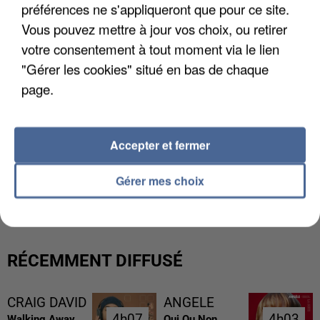
préférences ne s'appliqueront que pour ce site.
Vous pouvez mettre à jour vos choix, ou retirer
votre consentement à tout moment via le lien
"Gérer les cookies" situé en bas de chaque
page.
Accepter et fermer
L’UN DES FONDATEURS SUPPOSÉS DE LA DZ
Gérer mes choix
MAFIA INTERPELLÉ EN ALGÉRIE
RÉCEMMENT DIFFUSÉ
CRAIG DAVID
ANGELE
4h07
4h07
4h03
4h03
Walking Away
Oui Ou Non