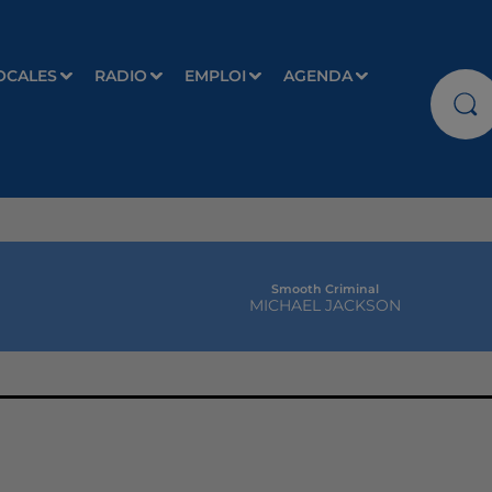
OCALES
RADIO
EMPLOI
AGENDA
Smooth Criminal
MICHAEL JACKSON