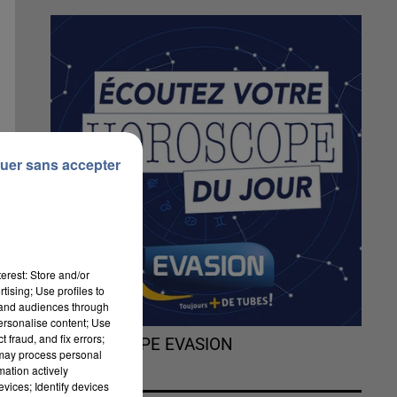
uer sans accepter
erest: Store and/or
tising; Use profiles to
tand audiences through
personalise content; Use
 fraud, and fix errors;
L'HOROSCOPE EVASION
 may process personal
mation actively
vices; Identify devices