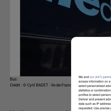
We and
our (447) partn
Bus
access information on a 
Crédit :
© Cyril BADET - Ile-de-France Mobilités
select personalised ad
statistics or combinatio
profiles to select person
Deliver and present adv
data such as IP address 
requested; Use precise g