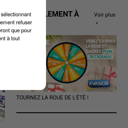
ACTUELLEMENT À
 sélectionnant
Voir plus
GAGNER
lement refuser
eront que pour
nt à tout
TOURNEZ LA ROUE DE L'ÉTÉ !