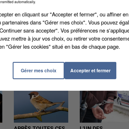
 avait été largement relayé sur TikTok.
La RATP a
nsmitted automatically.
ure disciplinaire contre le conducteur, dénonçant un
pter en cliquant sur "Accepter et fermer", ou affiner en
ise.
/ou partenaires dans "Gérer mes choix". Vous pouvez éga
"Continuer sans accepter". Vos préférences ne s'appliqu
uvez mettre à jour vos choix, ou retirer votre consenteme
en "Gérer les cookies" situé en bas de chaque page.
Gérer mes choix
Accepter et fermer
APRÈS TOUTES CES
L’UN DES