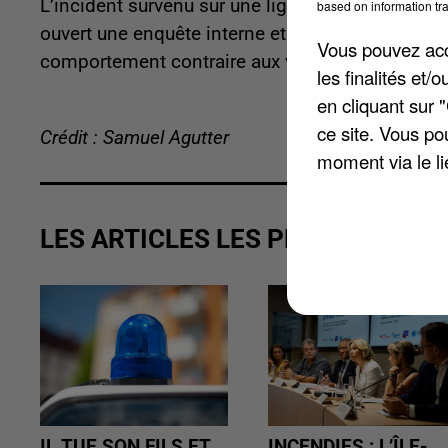
L’incident survenu sur une ligne du Val-de-Marne
based on information tra
ouvert une enquête interne et engagé une procéd
Vous pouvez acce
comportement contraire aux valeurs de l’entrepr
les finalités et
en cliquant sur 
ce site. Vous po
Crédit : Samuel Agutter
moment via le li
LES ARTICLES LES PLUS VUS
IL TUE SON FILS ET
INCENDIES : L’ÎLE-