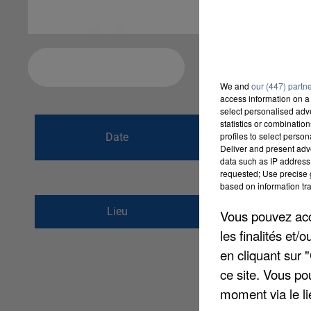
Ajouter à votre calendrier
We and
our (447) partn
access information on a 
select personalised ad
du
3 avril 2016 à
statistics or combinatio
profiles to select person
Date
Deliver and present adv
au
3 avril 2016 à
data such as IP address 
requested; Use precise g
based on information tra
Boulevard carnot
Lieu
Vous pouvez acce
77570
Château-Land
les finalités et
en cliquant sur 
ce site. Vous po
moment via le li