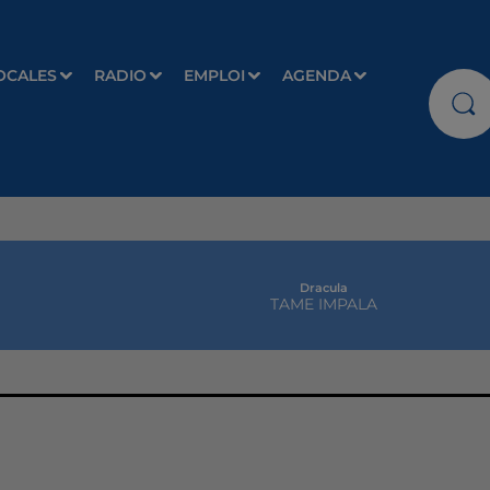
OCALES
RADIO
EMPLOI
AGENDA
Dracula
TAME IMPALA