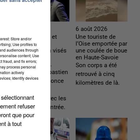
6 août 2026
6 août 2026
Gabriel Attal et
Une touriste de
erest: Store and/or
Raphaël
l’Oise emportée par
tising; Use profiles to
tand audiences through
Glucksmann visés
une coulée de boue
personalise content; Use
par des
en Haute-Savoie
 fraud, and fix errors;
ingérences...
Son corps a été
 may process personal
Sollicité, Sébastien
mation actively
retrouvé à cinq
vices; Identify devices
Lecornu annonce
kilomètres de là.
un "travail
 sélectionnant
commun" avec les
lement refuser
partis à la rentrée.
eront que pour
nt à tout