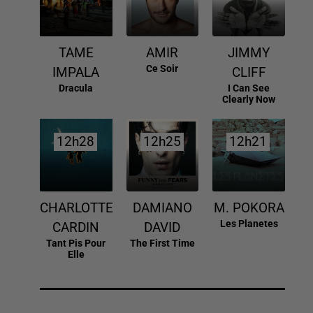
TAME
AMIR
JIMMY
Ce Soir
IMPALA
CLIFF
Dracula
I Can See
Clearly Now
12h28
12h28
12h25
12h25
12h21
12h21
CHARLOTTE
DAMIANO
M. POKORA
Les Planetes
CARDIN
DAVID
Tant Pis Pour
The First Time
Elle