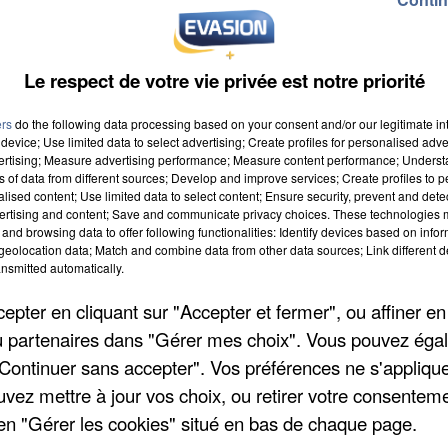
Le respect de votre vie privée est notre priorité
ers
do the following data processing based on your consent and/or our legitimate int
device; Use limited data to select advertising; Create profiles for personalised adver
vertising; Measure advertising performance; Measure content performance; Unders
 9h00
ns of data from different sources; Develop and improve services; Create profiles to 
alised content; Use limited data to select content; Ensure security, prevent and detect
ertising and content; Save and communicate privacy choices. These technologies
 19h59
and browsing data to offer following functionalities: Identify devices based on infor
eolocation data; Match and combine data from other data sources; Link different de
nsmitted automatically.
pter en cliquant sur "Accepter et fermer", ou affiner en
on
/ou partenaires dans "Gérer mes choix". Vous pouvez éga
"Continuer sans accepter". Vos préférences ne s'appliqu
uvez mettre à jour vos choix, ou retirer votre consenteme
en "Gérer les cookies" situé en bas de chaque page.