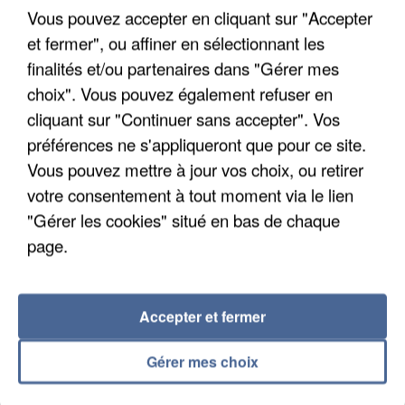
Un cofondateur du réseau avait été interpellé
Vous pouvez accepter en cliquant sur "Accepter
quelques jours plus tôt.
et fermer", ou affiner en sélectionnant les
finalités et/ou partenaires dans "Gérer mes
choix". Vous pouvez également refuser en
cliquant sur "Continuer sans accepter". Vos
préférences ne s'appliqueront que pour ce site.
Vous pouvez mettre à jour vos choix, ou retirer
votre consentement à tout moment via le lien
"Gérer les cookies" situé en bas de chaque
page.
Accepter et fermer
Gérer mes choix
6 août 2026
Gabriel Attal et Raphaël Glucksmann visés par des