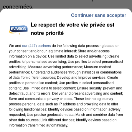
concernées.
Continuer sans accepter
Le respect de votre vie privée est
notre priorité
We and
our (447) partners
do the following data processing based on
your consent and/or our legitimate interest: Store and/or access
information on a device; Use limited data to select advertising; Create
profiles for personalised advertising; Use profiles to select personalised
advertising; Measure advertising performance; Measure content
performance; Understand audiences through statistics or combinations
of data from different sources; Develop and improve services; Create
profiles to personalise content; Use profiles to select personalised
content; Use limited data to select content; Ensure security, prevent and
detect fraud, and fix errors; Deliver and present advertising and content;
Save and communicate privacy choices. These technologies may
process personal data such as IP address and browsing data to offer
following functionalities: Identify devices based on information actively
7 août 2026
requested; Use precise geolocation data; Match and combine data from
other data sources; Link different devices; Identify devices based on
Un second cadre de la DZ Mafia interpellé en
information transmitted automatically.
Algérie