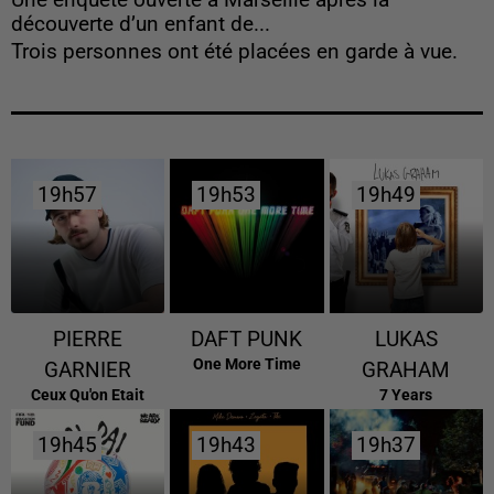
Une enquête ouverte à Marseille après la
découverte d’un enfant de...
Trois personnes ont été placées en garde à vue.
19h57
19h57
19h53
19h53
19h49
19h49
PIERRE
DAFT PUNK
LUKAS
One More Time
GARNIER
GRAHAM
Ceux Qu'on Etait
7 Years
19h45
19h45
19h43
19h43
19h37
19h37