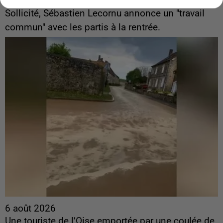
ingérences...
Sollicité, Sébastien Lecornu annonce un "travail
commun" avec les partis à la rentrée.
6 août 2026
Une touriste de l’Oise emportée par une coulée de