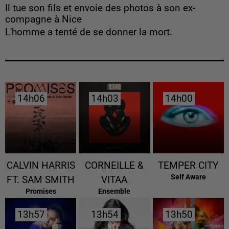
Il tue son fils et envoie des photos à son ex-
compagne à Nice
L'homme a tenté de se donner la mort.
14h06
14h06
14h03
14h03
14h00
14h00
CALVIN HARRIS
CORNEILLE &
TEMPER CITY
Self Aware
FT. SAM SMITH
VITAA
Promises
Ensemble
13h57
13h57
13h54
13h54
13h50
13h50