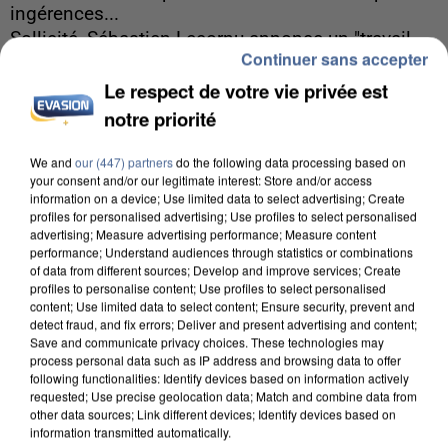
ingérences...
Sollicité, Sébastien Lecornu annonce un "travail
Continuer sans accepter
commun" avec les partis à la rentrée.
Le respect de votre vie privée est
notre priorité
We and
our (447) partners
do the following data processing based on
your consent and/or our legitimate interest: Store and/or access
information on a device; Use limited data to select advertising; Create
profiles for personalised advertising; Use profiles to select personalised
advertising; Measure advertising performance; Measure content
performance; Understand audiences through statistics or combinations
of data from different sources; Develop and improve services; Create
profiles to personalise content; Use profiles to select personalised
content; Use limited data to select content; Ensure security, prevent and
detect fraud, and fix errors; Deliver and present advertising and content;
Save and communicate privacy choices. These technologies may
process personal data such as IP address and browsing data to offer
following functionalities: Identify devices based on information actively
requested; Use precise geolocation data; Match and combine data from
other data sources; Link different devices; Identify devices based on
7h56
information transmitted automatically.