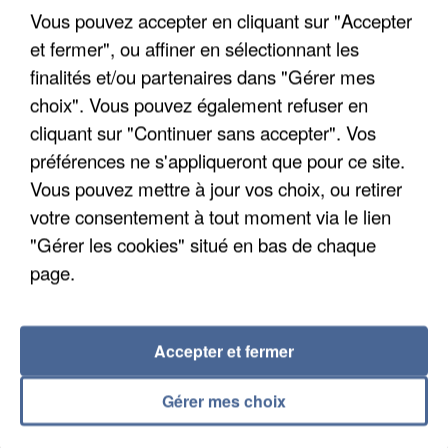
boue en Haute-Savoie
Vous pouvez accepter en cliquant sur "Accepter
Son corps a été retrouvé à cinq kilomètres de là.
et fermer", ou affiner en sélectionnant les
finalités et/ou partenaires dans "Gérer mes
choix". Vous pouvez également refuser en
cliquant sur "Continuer sans accepter". Vos
préférences ne s'appliqueront que pour ce site.
Vous pouvez mettre à jour vos choix, ou retirer
votre consentement à tout moment via le lien
"Gérer les cookies" situé en bas de chaque
page.
Accepter et fermer
Gérer mes choix
5 août 2026
L’un des fondateurs supposés de la DZ Mafia