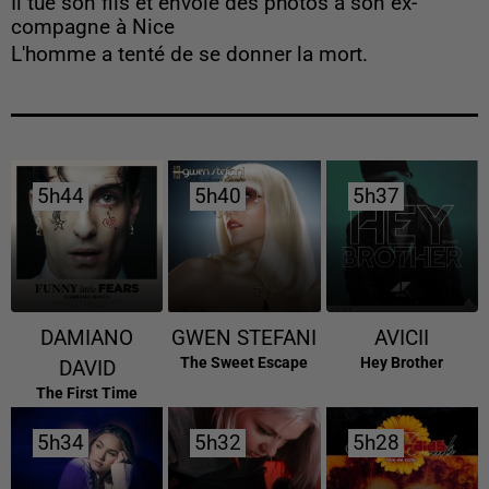
Il tue son fils et envoie des photos à son ex-
compagne à Nice
L'homme a tenté de se donner la mort.
5h44
5h44
5h40
5h40
5h37
5h37
DAMIANO
GWEN STEFANI
AVICII
The Sweet Escape
Hey Brother
DAVID
The First Time
5h34
5h34
5h32
5h32
5h28
5h28