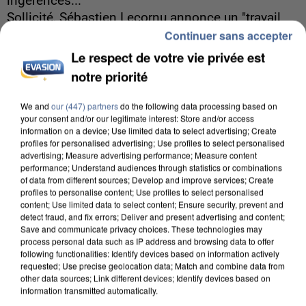
ingérences...
Sollicité, Sébastien Lecornu annonce un "travail
Continuer sans accepter
commun" avec les partis à la rentrée.
Le respect de votre vie privée est
notre priorité
We and
our (447) partners
do the following data processing based on
your consent and/or our legitimate interest: Store and/or access
information on a device; Use limited data to select advertising; Create
profiles for personalised advertising; Use profiles to select personalised
advertising; Measure advertising performance; Measure content
performance; Understand audiences through statistics or combinations
of data from different sources; Develop and improve services; Create
profiles to personalise content; Use profiles to select personalised
content; Use limited data to select content; Ensure security, prevent and
detect fraud, and fix errors; Deliver and present advertising and content;
Save and communicate privacy choices. These technologies may
process personal data such as IP address and browsing data to offer
following functionalities: Identify devices based on information actively
requested; Use precise geolocation data; Match and combine data from
other data sources; Link different devices; Identify devices based on
6 août 2026
information transmitted automatically.
Une touriste de l’Oise emportée par une coulée de