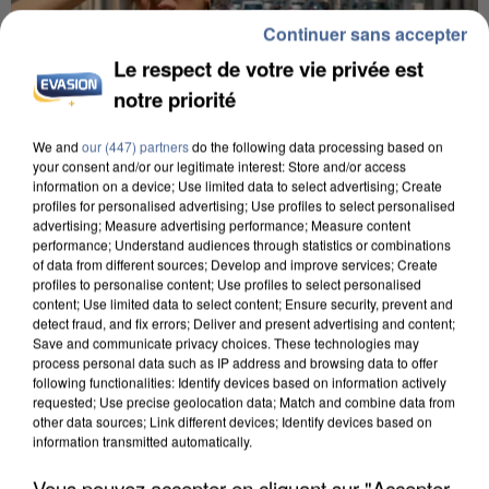
Continuer sans accepter
Le respect de votre vie privée est
notre priorité
We and
our (447) partners
do the following data processing based on
your consent and/or our legitimate interest: Store and/or access
information on a device; Use limited data to select advertising; Create
profiles for personalised advertising; Use profiles to select personalised
advertising; Measure advertising performance; Measure content
performance; Understand audiences through statistics or combinations
of data from different sources; Develop and improve services; Create
9h00
profiles to personalise content; Use profiles to select personalised
content; Use limited data to select content; Ensure security, prevent and
Une nouvelle canicule va faire chauffer la France
detect fraud, and fix errors; Deliver and present advertising and content;
cette semaine
Save and communicate privacy choices. These technologies may
22 départements sont placés en vigilance orange
process personal data such as IP address and browsing data to offer
following functionalities: Identify devices based on information actively
dès ce lundi 10 août 2026.
requested; Use precise geolocation data; Match and combine data from
other data sources; Link different devices; Identify devices based on
information transmitted automatically.
Vous pouvez accepter en cliquant sur "Accepter