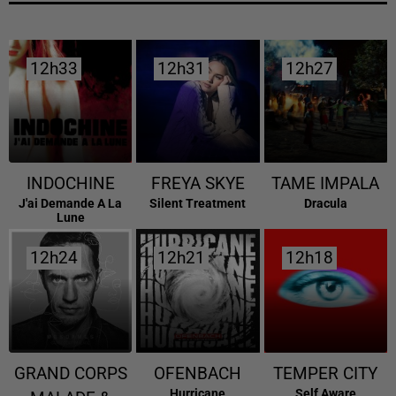
12h33
12h33
12h31
12h31
12h27
12h27
INDOCHINE
FREYA SKYE
TAME IMPALA
J'ai Demande A La
Silent Treatment
Dracula
Lune
12h24
12h24
12h21
12h21
12h18
12h18
GRAND CORPS
OFENBACH
TEMPER CITY
Hurricane
Self Aware