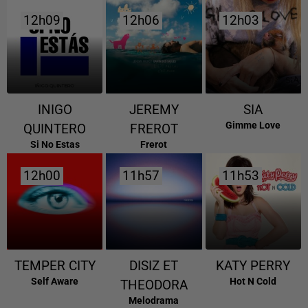
12h09
12h09
12h06
12h06
12h03
12h03
INIGO
JEREMY
SIA
Gimme Love
QUINTERO
FREROT
Si No Estas
Frerot
12h00
12h00
11h57
11h57
11h53
11h53
TEMPER CITY
DISIZ ET
KATY PERRY
Self Aware
Hot N Cold
THEODORA
Melodrama