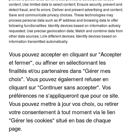
content; Use limited data to select content; Ensure security, prevent and
detect fraud, and fix errors; Deliver and present advertising and content;
Save and communicate privacy choices. These technologies may
process personal data such as IP address and browsing data to offer
following functionalities: Identify devices based on information actively
requested; Use precise geolocation data; Match and combine data from
other data sources; Link different devices; Identify devices based on
information transmitted automatically.
Vous pouvez accepter en cliquant sur "Accepter
et fermer", ou affiner en sélectionnant les
finalités et/ou partenaires dans "Gérer mes
6 août 2026
choix". Vous pouvez également refuser en
Gabriel Attal et Raphaël Glucksmann visés par des
cliquant sur "Continuer sans accepter". Vos
ingérences...
préférences ne s'appliqueront que pour ce site.
Sollicité, Sébastien Lecornu annonce un "travail
Vous pouvez mettre à jour vos choix, ou retirer
commun" avec les partis à la rentrée.
votre consentement à tout moment via le lien
"Gérer les cookies" situé en bas de chaque
page.