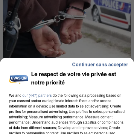
Continuer sans accepter
7 août 2026
Le respect de votre vie privée est
Un second cadre de la DZ Mafia interpellé en
notre priorité
Algérie
Un cofondateur du réseau avait été interpellé
We and
our (447) partners
do the following data processing based on
your consent and/or our legitimate interest: Store and/or access
quelques jours plus tôt.
information on a device; Use limited data to select advertising; Create
profiles for personalised advertising; Use profiles to select personalised
advertising; Measure advertising performance; Measure content
performance; Understand audiences through statistics or combinations
of data from different sources; Develop and improve services; Create
profiles to personalise content; Use profiles to select personalised