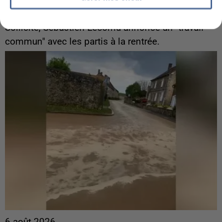
Gabriel Attal et Raphaël Glucksmann visés par des
ingérences...
Sollicité, Sébastien Lecornu annonce un "travail
commun" avec les partis à la rentrée.