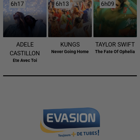
6h17
6h17
6h13
6h13
6h09
6h09
ADELE
KUNGS
TAYLOR SWIFT
Never Going Home
The Fate Of Ophelia
CASTILLON
Ete Avec Toi