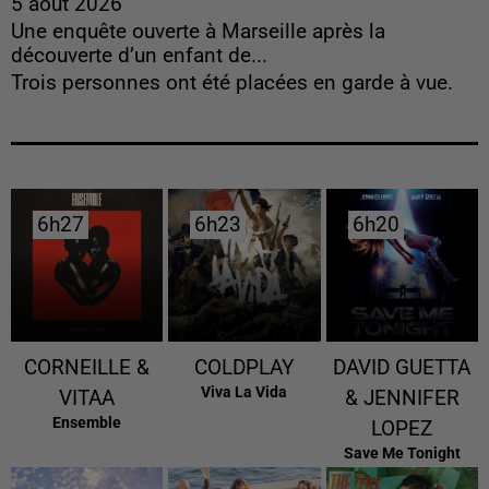
5 août 2026
Une enquête ouverte à Marseille après la
découverte d’un enfant de...
Trois personnes ont été placées en garde à vue.
6h27
6h27
6h23
6h23
6h20
6h20
CORNEILLE &
COLDPLAY
DAVID GUETTA
Viva La Vida
VITAA
& JENNIFER
Ensemble
LOPEZ
Save Me Tonight