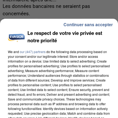
Les données bancaires ne seraient pas
concernées.
Continuer sans accepter
Le respect de votre vie privée est
notre priorité
We and
our (447) partners
do the following data processing based on
your consent and/or our legitimate interest: Store and/or access
information on a device; Use limited data to select advertising; Create
profiles for personalised advertising; Use profiles to select personalised
advertising; Measure advertising performance; Measure content
performance; Understand audiences through statistics or combinations
of data from different sources; Develop and improve services; Create
profiles to personalise content; Use profiles to select personalised
content; Use limited data to select content; Ensure security, prevent and
detect fraud, and fix errors; Deliver and present advertising and content;
Save and communicate privacy choices. These technologies may
process personal data such as IP address and browsing data to offer
following functionalities: Identify devices based on information actively
7 août 2026
requested; Use precise geolocation data; Match and combine data from
Un second cadre de la DZ Mafia interpellé en
other data sources; Link different devices; Identify devices based on