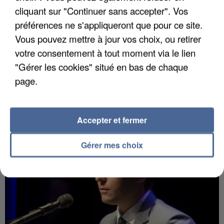
cliquant sur "Continuer sans accepter". Vos
préférences ne s'appliqueront que pour ce site.
Vous pouvez mettre à jour vos choix, ou retirer
votre consentement à tout moment via le lien
"Gérer les cookies" situé en bas de chaque
7 août 2026
page.
Un second cadre de la DZ Mafia interpellé en
Algérie
Un cofondateur du réseau avait été interpellé
Accepter et fermer
quelques jours plus tôt.
Gérer mes choix