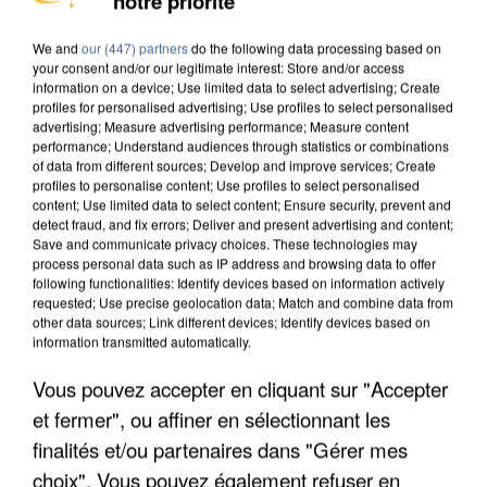
notre priorité
We and
our (447) partners
do the following data processing based on
your consent and/or our legitimate interest: Store and/or access
information on a device; Use limited data to select advertising; Create
profiles for personalised advertising; Use profiles to select personalised
advertising; Measure advertising performance; Measure content
7 août 2026
performance; Understand audiences through statistics or combinations
Les données de 300 000 clients dérobées à
of data from different sources; Develop and improve services; Create
Intermarché après une...
profiles to personalise content; Use profiles to select personalised
content; Use limited data to select content; Ensure security, prevent and
Les données bancaires ne seraient pas
detect fraud, and fix errors; Deliver and present advertising and content;
concernées.
Save and communicate privacy choices. These technologies may
process personal data such as IP address and browsing data to offer
following functionalities: Identify devices based on information actively
requested; Use precise geolocation data; Match and combine data from
other data sources; Link different devices; Identify devices based on
information transmitted automatically.
Vous pouvez accepter en cliquant sur "Accepter
et fermer", ou affiner en sélectionnant les
finalités et/ou partenaires dans "Gérer mes
choix". Vous pouvez également refuser en