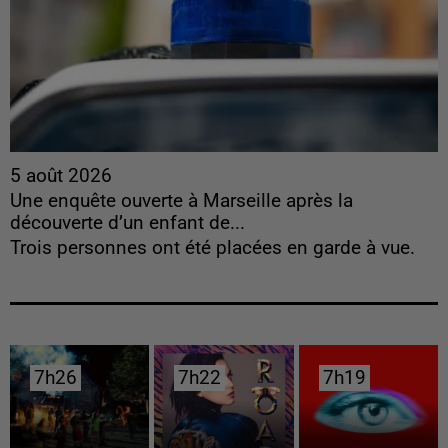
5 août 2026
Une enquête ouverte à Marseille après la
découverte d’un enfant de...
Trois personnes ont été placées en garde à vue.
7h26
7h26
7h22
7h22
7h19
7h19