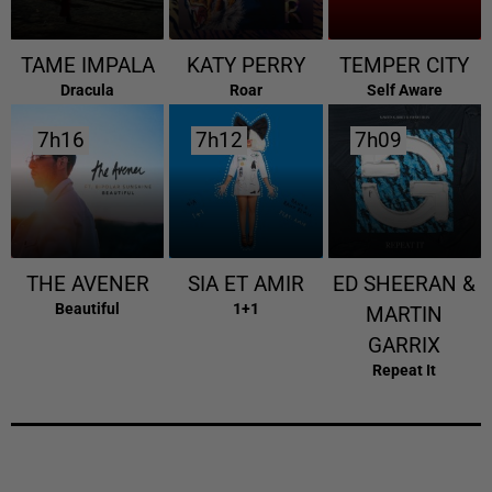
TAME IMPALA
KATY PERRY
TEMPER CITY
Dracula
Roar
Self Aware
7h16
7h16
7h12
7h12
7h09
7h09
THE AVENER
SIA ET AMIR
ED SHEERAN &
Beautiful
1+1
MARTIN
GARRIX
Repeat It