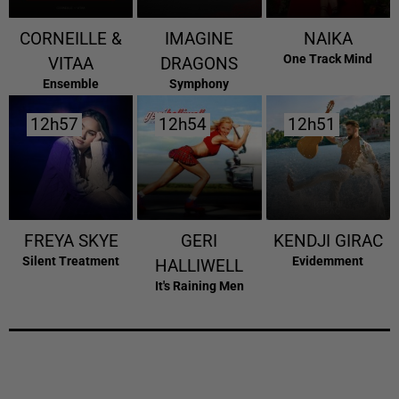
CORNEILLE &
IMAGINE
NAIKA
One Track Mind
VITAA
DRAGONS
Ensemble
Symphony
12h57
12h57
12h54
12h54
12h51
12h51
FREYA SKYE
GERI
KENDJI GIRAC
Silent Treatment
Evidemment
HALLIWELL
It's Raining Men