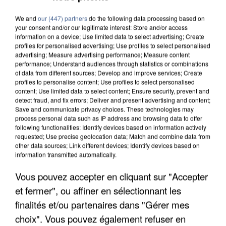
We and
our (447) partners
do the following data processing based on
your consent and/or our legitimate interest: Store and/or access
information on a device; Use limited data to select advertising; Create
profiles for personalised advertising; Use profiles to select personalised
7 août 2026
advertising; Measure advertising performance; Measure content
performance; Understand audiences through statistics or combinations
Les données de 300 000 clients dérobées à
of data from different sources; Develop and improve services; Create
Intermarché après une...
profiles to personalise content; Use profiles to select personalised
Les données bancaires ne seraient pas
content; Use limited data to select content; Ensure security, prevent and
detect fraud, and fix errors; Deliver and present advertising and content;
concernées.
Save and communicate privacy choices. These technologies may
process personal data such as IP address and browsing data to offer
following functionalities: Identify devices based on information actively
requested; Use precise geolocation data; Match and combine data from
other data sources; Link different devices; Identify devices based on
information transmitted automatically.
Vous pouvez accepter en cliquant sur "Accepter
et fermer", ou affiner en sélectionnant les
finalités et/ou partenaires dans "Gérer mes
choix". Vous pouvez également refuser en