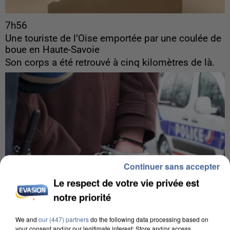
7h56
Une touriste de l’Oise emportée par une coulée de
boue en Haute-Savoie
Son corps a été retrouvé à cinq kilomètres de là.
Continuer sans accepter
Le respect de votre vie privée est
notre priorité
We and
our (447) partners
do the following data processing based on
your consent and/or our legitimate interest: Store and/or access