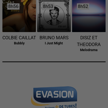
8h56
8h56
8h53
8h53
8h52
8h52
COLBIE CAILLAT
BRUNO MARS
DISIZ ET
Bubbly
I Just Might
THEODORA
Melodrama