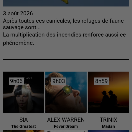
3 août 2026
Après toutes ces canicules, les refuges de faune
sauvage sont...
La multiplication des incendies renforce aussi ce
phénomène.
9h06
9h06
9h03
9h03
8h59
8h59
SIA
ALEX WARREN
TRINIX
The Greatest
Fever Dream
Madan