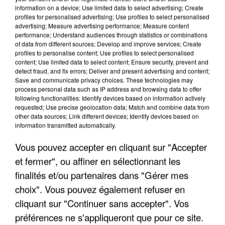
information on a device; Use limited data to select advertising; Create
profiles for personalised advertising; Use profiles to select personalised
5 août 2026
advertising; Measure advertising performance; Measure content
L’un des fondateurs supposés de la DZ Mafia
performance; Understand audiences through statistics or combinations
interpellé en Algérie
of data from different sources; Develop and improve services; Create
profiles to personalise content; Use profiles to select personalised
Il est soupçonné d'y avoir mené ses opérations en
content; Use limited data to select content; Ensure security, prevent and
France.
detect fraud, and fix errors; Deliver and present advertising and content;
Save and communicate privacy choices. These technologies may
process personal data such as IP address and browsing data to offer
following functionalities: Identify devices based on information actively
requested; Use precise geolocation data; Match and combine data from
other data sources; Link different devices; Identify devices based on
information transmitted automatically.
Vous pouvez accepter en cliquant sur "Accepter
et fermer", ou affiner en sélectionnant les
finalités et/ou partenaires dans "Gérer mes
choix". Vous pouvez également refuser en
cliquant sur "Continuer sans accepter". Vos
préférences ne s'appliqueront que pour ce site.