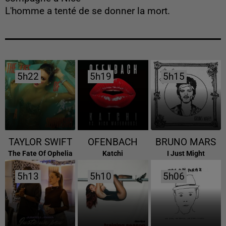
L'homme a tenté de se donner la mort.
5h22
5h22
5h19
5h19
5h15
5h15
TAYLOR SWIFT
OFENBACH
BRUNO MARS
The Fate Of Ophelia
Katchi
I Just Might
5h13
5h13
5h10
5h10
5h06
5h06