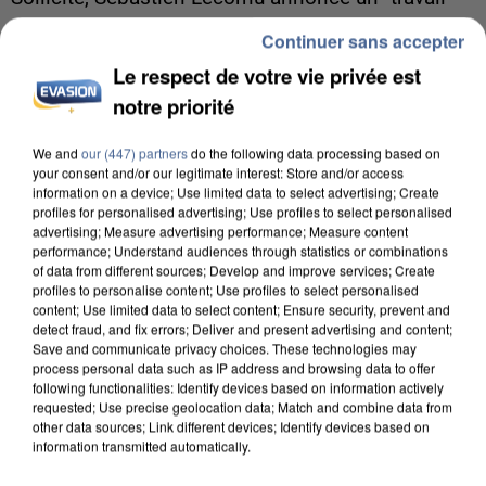
commun" avec les partis à la rentrée.
Continuer sans accepter
Le respect de votre vie privée est
notre priorité
We and
our (447) partners
do the following data processing based on
your consent and/or our legitimate interest: Store and/or access
information on a device; Use limited data to select advertising; Create
profiles for personalised advertising; Use profiles to select personalised
advertising; Measure advertising performance; Measure content
performance; Understand audiences through statistics or combinations
of data from different sources; Develop and improve services; Create
profiles to personalise content; Use profiles to select personalised
content; Use limited data to select content; Ensure security, prevent and
detect fraud, and fix errors; Deliver and present advertising and content;
Save and communicate privacy choices. These technologies may
process personal data such as IP address and browsing data to offer
following functionalities: Identify devices based on information actively
requested; Use precise geolocation data; Match and combine data from
6 août 2026
other data sources; Link different devices; Identify devices based on
information transmitted automatically.
Une touriste de l’Oise emportée par une coulée de
boue en Haute-Savoie