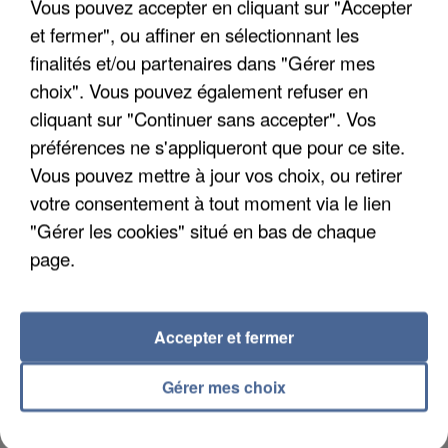
Vous pouvez accepter en cliquant sur "Accepter
Son corps a été retrouvé à cinq kilomètres de là.
et fermer", ou affiner en sélectionnant les
finalités et/ou partenaires dans "Gérer mes
choix". Vous pouvez également refuser en
cliquant sur "Continuer sans accepter". Vos
préférences ne s'appliqueront que pour ce site.
Vous pouvez mettre à jour vos choix, ou retirer
votre consentement à tout moment via le lien
"Gérer les cookies" situé en bas de chaque
page.
Accepter et fermer
5 août 2026
Gérer mes choix
L’un des fondateurs supposés de la DZ Mafia
interpellé en Algérie