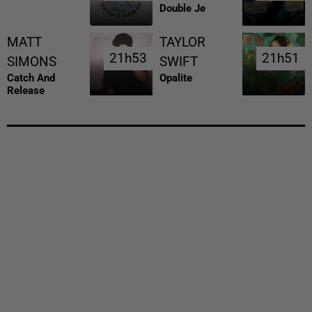
Double Je
MATT
TAYLOR
21h53
21h53
21h51
21h51
SIMONS
SWIFT
Catch And
Opalite
Release