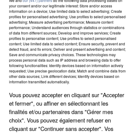
We and
our (447) partners
do the following data processing based on
your consent and/or our legitimate interest: Store and/or access
information on a device; Use limited data to select advertising; Create
profiles for personalised advertising; Use profiles to select personalised
advertising; Measure advertising performance; Measure content
performance; Understand audiences through statistics or combinations
of data from different sources; Develop and improve services; Create
profiles to personalise content; Use profiles to select personalised
content; Use limited data to select content; Ensure security, prevent and
detect fraud, and fix errors; Deliver and present advertising and content;
Save and communicate privacy choices. These technologies may
process personal data such as IP address and browsing data to offer
following functionalities: Identify devices based on information actively
requested; Use precise geolocation data; Match and combine data from
other data sources; Link different devices; Identify devices based on
information transmitted automatically.
UN SECOND CADRE DE LA DZ MAFIA
INTERPELLÉ EN ALGÉRIE
Vous pouvez accepter en cliquant sur "Accepter
et fermer", ou affiner en sélectionnant les
finalités et/ou partenaires dans "Gérer mes
choix". Vous pouvez également refuser en
cliquant sur "Continuer sans accepter". Vos