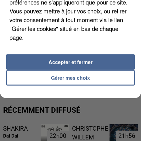
préférences ne s'appliqueront que pour ce site.
Vous pouvez mettre à jour vos choix, ou retirer
votre consentement à tout moment via le lien
"Gérer les cookies" situé en bas de chaque
page.
Accepter et fermer
UNE TOURISTE DE L’OISE EMPORTÉE PAR UNE
COULÉE DE BOUE EN HAUTE-SAVOIE
Gérer mes choix
RÉCEMMENT DIFFUSÉ
SHAKIRA
CHRISTOPHE
22h00
22h00
21h56
21h56
Dai Dai
WILLEM