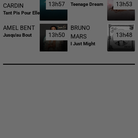
13h57
13h57
13h53
13h53
Teenage Dream
CARDIN
Tant Pis Pour Elle
AMEL BENT
BRUNO
13h50
13h50
13h48
13h48
Jusqu'au Bout
MARS
I Just Might