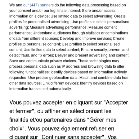
We and
our (447) partners
do the following data processing based on
your consent and/or our legitimate interest: Store and/or access
information on a device; Use limited data to select advertising; Create
profiles for personalised advertising; Use profiles to select personalised
advertising; Measure advertising performance; Measure content
performance; Understand audiences through statistics or combinations
of data from different sources; Develop and improve services; Create
profiles to personalise content; Use profiles to select personalised
content; Use limited data to select content; Ensure security, prevent and
detect fraud, and fix errors; Deliver and present advertising and content;
Save and communicate privacy choices. These technologies may
process personal data such as IP address and browsing data to offer
following functionalities: Identify devices based on information actively
requested; Use precise geolocation data; Match and combine data from
other data sources; Link different devices; Identify devices based on
information transmitted automatically.
UN SECOND CADRE DE LA DZ MAFIA
Vous pouvez accepter en cliquant sur "Accepter
INTERPELLÉ EN ALGÉRIE
et fermer", ou affiner en sélectionnant les
finalités et/ou partenaires dans "Gérer mes
choix". Vous pouvez également refuser en
cliquant sur "Continuer sans accepter". Vos