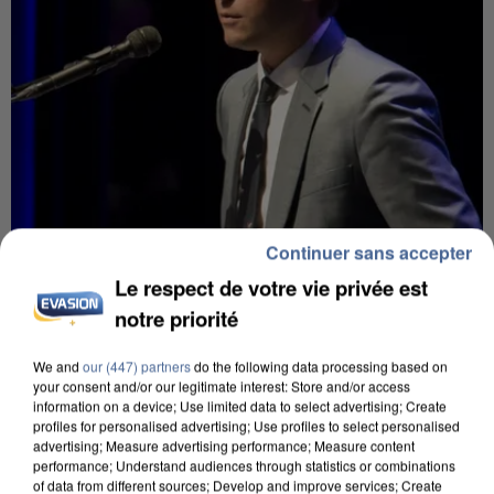
Continuer sans accepter
6 août 2026
Le respect de votre vie privée est
Gabriel Attal et Raphaël Glucksmann visés par des
notre priorité
ingérences...
Sollicité, Sébastien Lecornu annonce un "travail
We and
our (447) partners
do the following data processing based on
commun" avec les partis à la rentrée.
your consent and/or our legitimate interest: Store and/or access
information on a device; Use limited data to select advertising; Create
profiles for personalised advertising; Use profiles to select personalised
advertising; Measure advertising performance; Measure content
performance; Understand audiences through statistics or combinations
of data from different sources; Develop and improve services; Create