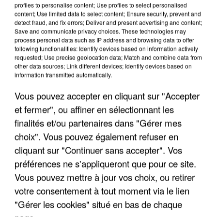
profiles to personalise content; Use profiles to select personalised
content; Use limited data to select content; Ensure security, prevent and
detect fraud, and fix errors; Deliver and present advertising and content;
Save and communicate privacy choices. These technologies may
process personal data such as IP address and browsing data to offer
following functionalities: Identify devices based on information actively
requested; Use precise geolocation data; Match and combine data from
other data sources; Link different devices; Identify devices based on
information transmitted automatically.
Vous pouvez accepter en cliquant sur "Accepter
et fermer", ou affiner en sélectionnant les
finalités et/ou partenaires dans "Gérer mes
6 août 2026
choix". Vous pouvez également refuser en
Une touriste de l’Oise emportée par une coulée de
boue en Haute-Savoie
cliquant sur "Continuer sans accepter". Vos
Son corps a été retrouvé à cinq kilomètres de là.
préférences ne s'appliqueront que pour ce site.
Vous pouvez mettre à jour vos choix, ou retirer
votre consentement à tout moment via le lien
"Gérer les cookies" situé en bas de chaque