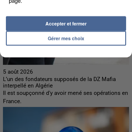
page.
Accepter et fermer
Gérer mes choix
5 août 2026
L’un des fondateurs supposés de la DZ Mafia
interpellé en Algérie
Il est soupçonné d'y avoir mené ses opérations en
France.