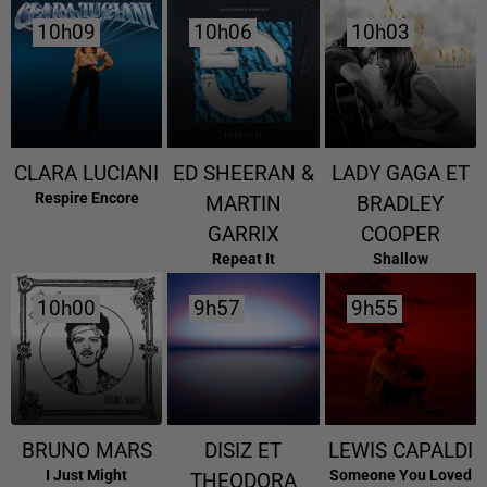
10h09
10h09
10h06
10h06
10h03
10h03
CLARA LUCIANI
ED SHEERAN &
LADY GAGA ET
Respire Encore
MARTIN
BRADLEY
GARRIX
COOPER
Repeat It
Shallow
10h00
10h00
9h57
9h57
9h55
9h55
BRUNO MARS
DISIZ ET
LEWIS CAPALDI
I Just Might
Someone You Loved
THEODORA