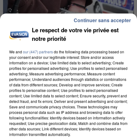
Continuer sans accepter
Le respect de votre vie privée est
notre priorité
We and
our (447) partners
do the following data processing based on
your consent and/or our legitimate interest: Store and/or access
information on a device; Use limited data to select advertising; Create
profiles for personalised advertising; Use profiles to select personalised
UN SECOND CADRE DE LA DZ MAFIA
advertising; Measure advertising performance; Measure content
INTERPELLÉ EN ALGÉRIE
performance; Understand audiences through statistics or combinations
of data from different sources; Develop and improve services; Create
profiles to personalise content; Use profiles to select personalised
content; Use limited data to select content; Ensure security, prevent and
detect fraud, and fix errors; Deliver and present advertising and content;
Save and communicate privacy choices. These technologies may
process personal data such as IP address and browsing data to offer
following functionalities: Identify devices based on information actively
requested; Use precise geolocation data; Match and combine data from
other data sources; Link different devices; Identify devices based on
information transmitted automatically.