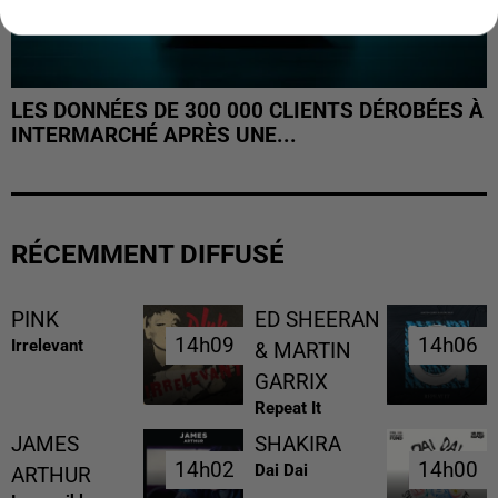
LES DONNÉES DE 300 000 CLIENTS DÉROBÉES À
INTERMARCHÉ APRÈS UNE...
RÉCEMMENT DIFFUSÉ
PINK
ED SHEERAN
14h09
14h09
14h06
14h06
Irrelevant
& MARTIN
GARRIX
Repeat It
JAMES
SHAKIRA
14h02
14h02
14h00
14h00
Dai Dai
ARTHUR