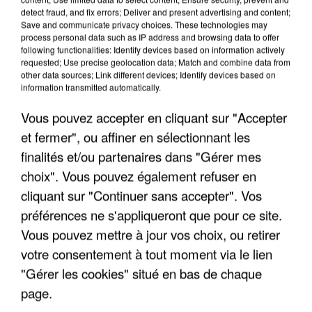
detect fraud, and fix errors; Deliver and present advertising and content;
Save and communicate privacy choices. These technologies may
process personal data such as IP address and browsing data to offer
following functionalities: Identify devices based on information actively
requested; Use precise geolocation data; Match and combine data from
other data sources; Link different devices; Identify devices based on
information transmitted automatically.
Vous pouvez accepter en cliquant sur "Accepter
et fermer", ou affiner en sélectionnant les
finalités et/ou partenaires dans "Gérer mes
7 août 2026
choix". Vous pouvez également refuser en
Un second cadre de la DZ Mafia interpellé en
Algérie
cliquant sur "Continuer sans accepter". Vos
Un cofondateur du réseau avait été interpellé
préférences ne s'appliqueront que pour ce site.
quelques jours plus tôt.
Vous pouvez mettre à jour vos choix, ou retirer
votre consentement à tout moment via le lien
"Gérer les cookies" situé en bas de chaque
page.