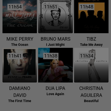
11h54
11h54
11h51
11h51
11h48
11h48
MIKE PERRY
BRUNO MARS
TIBZ
The Ocean
I Just Might
Take Me Away
11h41
11h41
11h38
11h38
11h34
11h34
DAMIANO
DUA LIPA
CHRISTINA
Love Again
DAVID
AGUILERA
The First Time
Beautiful