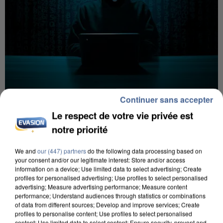
Continuer sans accepter
7 août 2026
Le respect de votre vie privée est
Les données de 300 000 clients dérobées à
Intermarché après une...
notre priorité
Les données bancaires ne seraient pas
We and
our (447) partners
do the following data processing based on
concernées.
your consent and/or our legitimate interest: Store and/or access
information on a device; Use limited data to select advertising; Create
profiles for personalised advertising; Use profiles to select personalised
advertising; Measure advertising performance; Measure content
performance; Understand audiences through statistics or combinations
of data from different sources; Develop and improve services; Create
profiles to personalise content; Use profiles to select personalised
content; Use limited data to select content; Ensure security, prevent and