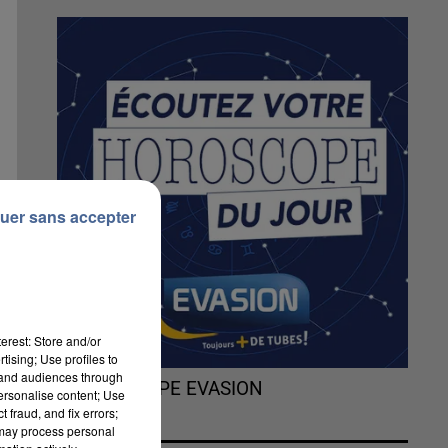
uer sans accepter
erest: Store and/or
tising; Use profiles to
tand audiences through
L'HOROSCOPE EVASION
personalise content; Use
 fraud, and fix errors;
 may process personal