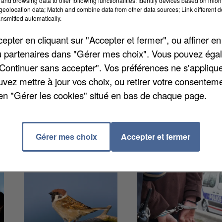
and browsing data to offer following functionalities: Identify devices based on infor
eolocation data; Match and combine data from other data sources; Link different de
nsmitted automatically.
lir jusqu'au 29 septembre du matériel de première
pter en cliquant sur "Accepter et fermer", ou affiner en
'ouragan qui a dévasté les Antilles Françaises. La
/ou partenaires dans "Gérer mes choix". Vous pouvez éga
 bibliothèque municipale, place de l'Eglise, trois fois
"Continuer sans accepter". Vos préférences ne s'appliqu
di de 9h à 12h et le vendredi de 9h à 12h également.
uvez mettre à jour vos choix, ou retirer votre consenteme
en "Gérer les cookies" situé en bas de chaque page.
Gérer mes choix
Accepter et fermer