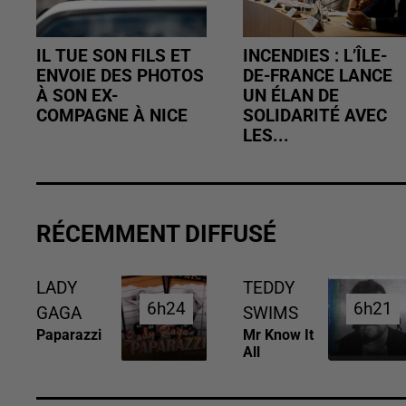
IL TUE SON FILS ET
INCENDIES : L’ÎLE-
ENVOIE DES PHOTOS
DE-FRANCE LANCE
À SON EX-
UN ÉLAN DE
COMPAGNE À NICE
SOLIDARITÉ AVEC
LES...
RÉCEMMENT DIFFUSÉ
LADY
TEDDY
6h24
6h24
6h21
6h21
GAGA
SWIMS
Paparazzi
Mr Know It
All