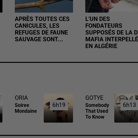
APRÈS TOUTES CES
L’UN DES
CANICULES, LES
FONDATEURS
REFUGES DE FAUNE
SUPPOSÉS DE LA D
SAUVAGE SONT...
MAFIA INTERPELL
EN ALGÉRIE
ORIA
GOTYE
6h19
6h19
6h13
6h13
Soiree
Somebody
Mondaine
That Used
To Know