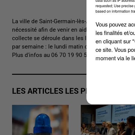
data such as IP address 
requested; Use precise g
based on information tra
La ville de Saint-Germain-lès-Arpajon va recueil
Vous pouvez acce
nécessité afin de venir en aide aux victimes de l
les finalités et
collecte se déroule dans les locaux de l'ancienne
en cliquant sur 
par semaine : le lundi matin de 9h à 11h, le mar
ce site. Vous po
Plus d'infos au 06 70 19 90 54.
moment via le li
LES ARTICLES LES PLUS VUS