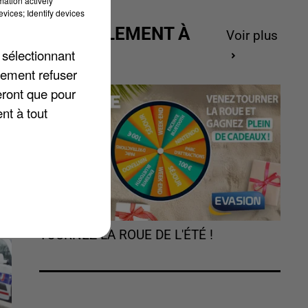
mation actively
vices; Identify devices
ACTUELLEMENT À
Voir plus
GAGNER
 sélectionnant
lement refuser
eront que pour
nt à tout
TOURNEZ LA ROUE DE L'ÉTÉ !