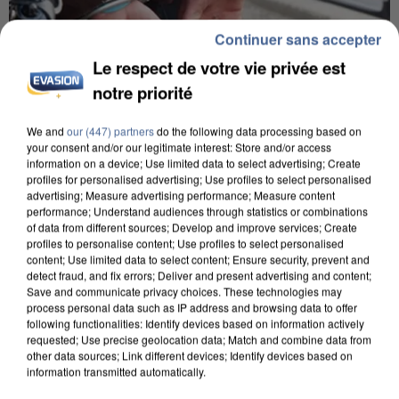
Continuer sans accepter
Le respect de votre vie privée est
notre priorité
We and
our (447) partners
do the following data processing based on
L’UN DES FONDATEURS SUPPOSÉS DE LA DZ
your consent and/or our legitimate interest: Store and/or access
MAFIA INTERPELLÉ EN ALGÉRIE
information on a device; Use limited data to select advertising; Create
profiles for personalised advertising; Use profiles to select personalised
advertising; Measure advertising performance; Measure content
performance; Understand audiences through statistics or combinations
of data from different sources; Develop and improve services; Create
profiles to personalise content; Use profiles to select personalised
content; Use limited data to select content; Ensure security, prevent and
detect fraud, and fix errors; Deliver and present advertising and content;
Save and communicate privacy choices. These technologies may
process personal data such as IP address and browsing data to offer
following functionalities: Identify devices based on information actively
requested; Use precise geolocation data; Match and combine data from
other data sources; Link different devices; Identify devices based on
information transmitted automatically.