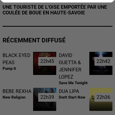
UNE TOURISTE DE L’OISE EMPORTÉE PAR UNE
COULÉE DE BOUE EN HAUTE-SAVOIE
RÉCEMMENT DIFFUSÉ
BLACK EYED
DAVID
22h45
22h45
22h42
22h42
PEAS
GUETTA &
Pump It
JENNIFER
LOPEZ
Save Me Tonight
BEBE REXHA
DUA LIPA
22h39
22h39
22h36
22h36
New Religion
Don't Start Now