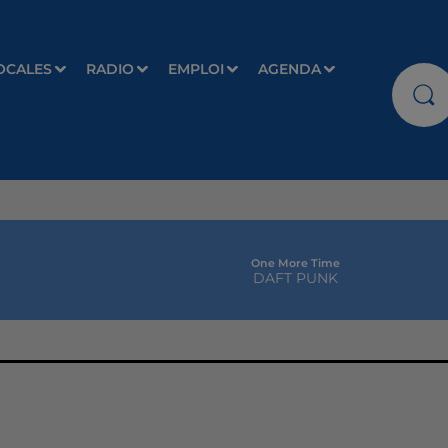
OCALES
RADIO
EMPLOI
AGENDA
One More Time
DAFT PUNK