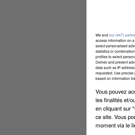
We and
our (447) partn
access information on a 
select personalised ad
statistics or combinatio
profiles to select person
Deliver and present adv
data such as IP address 
requested; Use precise g
based on information tra
Vous pouvez acce
les finalités et
en cliquant sur 
ce site. Vous po
moment via le li