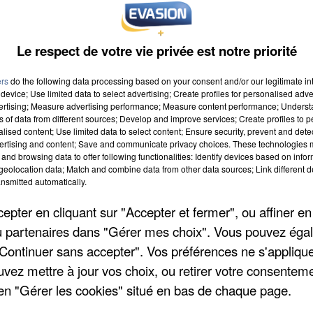
Le respect de votre vie privée est notre priorité
ers
do the following data processing based on your consent and/or our legitimate int
device; Use limited data to select advertising; Create profiles for personalised adver
vertising; Measure advertising performance; Measure content performance; Unders
ns of data from different sources; Develop and improve services; Create profiles to 
alised content; Use limited data to select content; Ensure security, prevent and detect
ertising and content; Save and communicate privacy choices. These technologies
and browsing data to offer following functionalities: Identify devices based on infor
eolocation data; Match and combine data from other data sources; Link different de
nsmitted automatically.
pter en cliquant sur "Accepter et fermer", ou affiner en
/ou partenaires dans "Gérer mes choix". Vous pouvez éga
"Continuer sans accepter". Vos préférences ne s'appliqu
uvez mettre à jour vos choix, ou retirer votre consenteme
en "Gérer les cookies" situé en bas de chaque page.