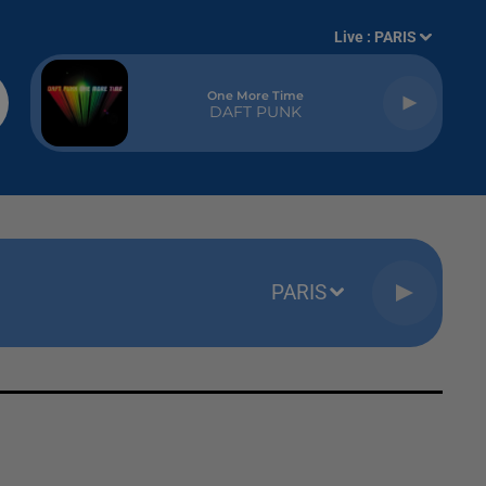
Live :
PARIS
One More Time
DAFT PUNK
PARIS