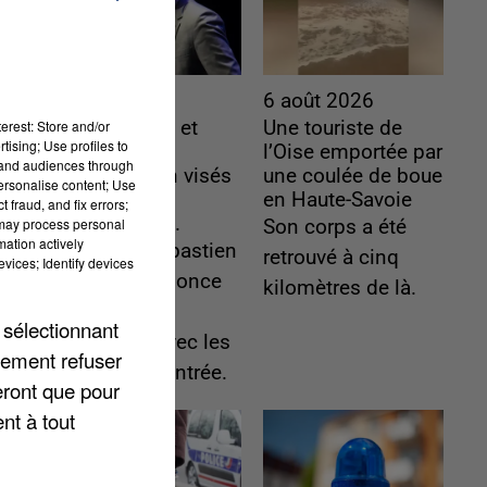
6 août 2026
6 août 2026
erest: Store and/or
Gabriel Attal et
Une touriste de
tising; Use profiles to
Raphaël
l’Oise emportée par
tand audiences through
Glucksmann visés
une coulée de boue
personalise content; Use
par des
en Haute-Savoie
 fraud, and fix errors;
ingérences...
 may process personal
Son corps a été
mation actively
Sollicité, Sébastien
retrouvé à cinq
vices; Identify devices
Lecornu annonce
kilomètres de là.
un "travail
 sélectionnant
commun" avec les
lement refuser
partis à la rentrée.
eront que pour
nt à tout