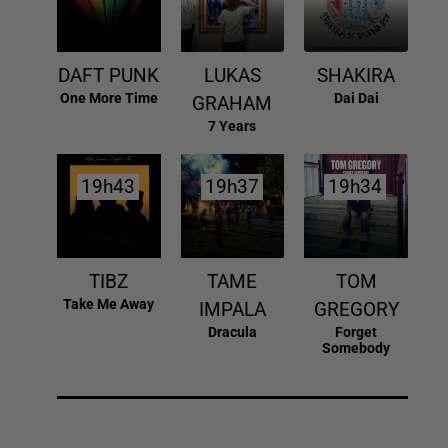
DAFT PUNK
LUKAS
SHAKIRA
One More Time
Dai Dai
GRAHAM
7 Years
19h43
19h43
19h37
19h37
19h34
19h34
TIBZ
TAME
TOM
Take Me Away
IMPALA
GREGORY
Dracula
Forget
Somebody