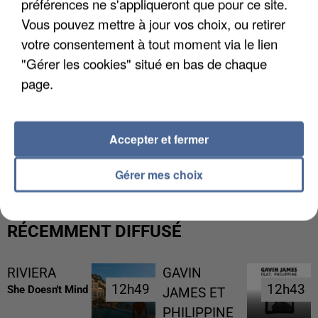
préférences ne s'appliqueront que pour ce site.
Vous pouvez mettre à jour vos choix, ou retirer
votre consentement à tout moment via le lien
"Gérer les cookies" situé en bas de chaque
page.
Accepter et fermer
GABRIEL ATTAL ET RAPHAËL GLUCKSMANN
VISÉS PAR DES INGÉRENCES...
Gérer mes choix
RÉCEMMENT DIFFUSÉ
RIVIERA
GAVIN
12h49
12h49
12h43
12h43
She Doesn't Mind
JAMES ET
PHILIPPINE