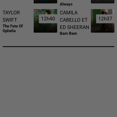
Always
TAYLOR
CAMILA
12h40
12h40
12h37
12h37
SWIFT
CABELLO ET
The Fate Of
ED SHEERAN
Ophelia
Bam Bam