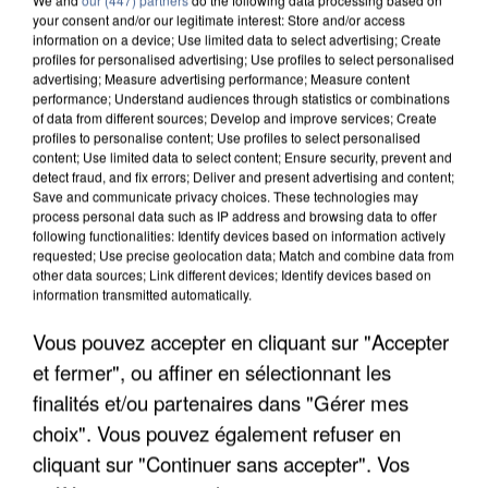
your consent and/or our legitimate interest: Store and/or access
information on a device; Use limited data to select advertising; Create
profiles for personalised advertising; Use profiles to select personalised
advertising; Measure advertising performance; Measure content
performance; Understand audiences through statistics or combinations
of data from different sources; Develop and improve services; Create
profiles to personalise content; Use profiles to select personalised
content; Use limited data to select content; Ensure security, prevent and
detect fraud, and fix errors; Deliver and present advertising and content;
Save and communicate privacy choices. These technologies may
process personal data such as IP address and browsing data to offer
following functionalities: Identify devices based on information actively
requested; Use precise geolocation data; Match and combine data from
other data sources; Link different devices; Identify devices based on
LES DONNÉES DE 300 000 CLIENTS DÉROBÉES À
information transmitted automatically.
INTERMARCHÉ APRÈS UNE...
Vous pouvez accepter en cliquant sur "Accepter
et fermer", ou affiner en sélectionnant les
finalités et/ou partenaires dans "Gérer mes
choix". Vous pouvez également refuser en
cliquant sur "Continuer sans accepter". Vos