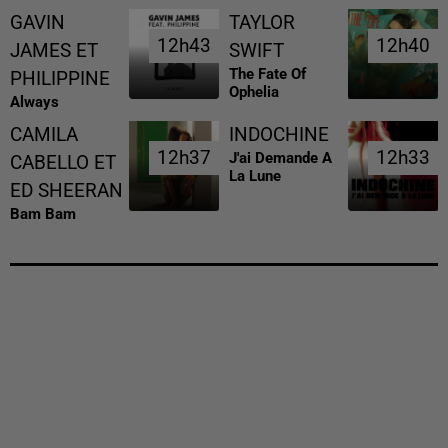
GAVIN
TAYLOR
12h43
12h43
12h40
12h40
JAMES ET
SWIFT
The Fate Of
PHILIPPINE
Ophelia
Always
CAMILA
INDOCHINE
12h37
12h37
12h33
12h33
J'ai Demande A
CABELLO ET
La Lune
ED SHEERAN
Bam Bam