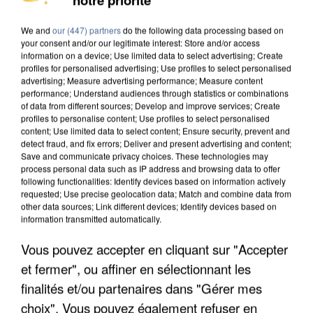
We and
our (447) partners
do the following data processing based on
your consent and/or our legitimate interest: Store and/or access
information on a device; Use limited data to select advertising; Create
profiles for personalised advertising; Use profiles to select personalised
advertising; Measure advertising performance; Measure content
performance; Understand audiences through statistics or combinations
of data from different sources; Develop and improve services; Create
profiles to personalise content; Use profiles to select personalised
content; Use limited data to select content; Ensure security, prevent and
detect fraud, and fix errors; Deliver and present advertising and content;
Save and communicate privacy choices. These technologies may
process personal data such as IP address and browsing data to offer
following functionalities: Identify devices based on information actively
requested; Use precise geolocation data; Match and combine data from
other data sources; Link different devices; Identify devices based on
information transmitted automatically.
LES DONNÉES DE 300 000 CLIENTS DÉROBÉES À
Vous pouvez accepter en cliquant sur "Accepter
INTERMARCHÉ APRÈS UNE...
et fermer", ou affiner en sélectionnant les
finalités et/ou partenaires dans "Gérer mes
choix". Vous pouvez également refuser en