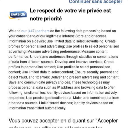
Continuer sans accepter
Le respect de votre vie privée est
notre priorité
INCENDIES : L’ÎLE-DE-FRANCE LANCE UN ÉLAN
We and
our (447) partners
do the following data processing based on
DE SOLIDARITÉ AVEC LES...
your consent and/or our legitimate interest: Store and/or access
information on a device; Use limited data to select advertising; Create
profiles for personalised advertising; Use profiles to select personalised
advertising; Measure advertising performance; Measure content
performance; Understand audiences through statistics or combinations
of data from different sources; Develop and improve services; Create
profiles to personalise content; Use profiles to select personalised
content; Use limited data to select content; Ensure security, prevent and
detect fraud, and fix errors; Deliver and present advertising and content;
Save and communicate privacy choices. These technologies may
process personal data such as IP address and browsing data to offer
following functionalities: Identify devices based on information actively
requested; Use precise geolocation data; Match and combine data from
other data sources; Link different devices; Identify devices based on
information transmitted automatically.
Vous pouvez accepter en cliquant sur "Accepter
et fermer", ou affiner en sélectionnant les