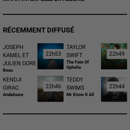
RÉCEMMENT DIFFUSÉ
JOSEPH
TAYLOR
22h53
22h53
22h49
22h49
KAMEL ET
SWIFT
The Fate Of
JULIEN DORE
Ophelia
Beau
KENDJI
TEDDY
22h46
22h46
22h44
22h44
GIRAC
SWIMS
Andalouse
Mr Know It All