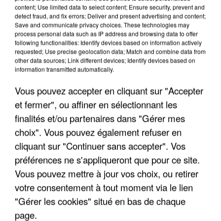
content; Use limited data to select content; Ensure security, prevent and
detect fraud, and fix errors; Deliver and present advertising and content;
Save and communicate privacy choices. These technologies may
process personal data such as IP address and browsing data to offer
following functionalities: Identify devices based on information actively
requested; Use precise geolocation data; Match and combine data from
other data sources; Link different devices; Identify devices based on
information transmitted automatically.
Vous pouvez accepter en cliquant sur "Accepter
et fermer", ou affiner en sélectionnant les
finalités et/ou partenaires dans "Gérer mes
6 août 2026
choix". Vous pouvez également refuser en
Gabriel Attal et Raphaël Glucksmann visés par des
cliquant sur "Continuer sans accepter". Vos
ingérences...
préférences ne s'appliqueront que pour ce site.
Sollicité, Sébastien Lecornu annonce un "travail
Vous pouvez mettre à jour vos choix, ou retirer
commun" avec les partis à la rentrée.
votre consentement à tout moment via le lien
"Gérer les cookies" situé en bas de chaque
page.