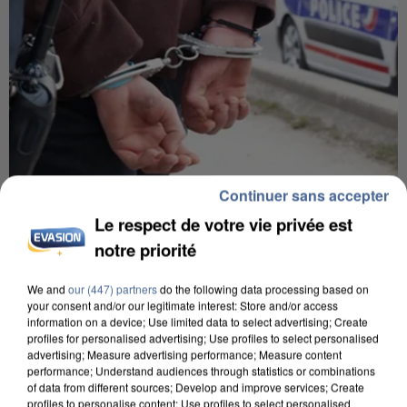
Continuer sans accepter
7 août 2026
Le respect de votre vie privée est
Un second cadre de la DZ Mafia interpellé en
notre priorité
Algérie
Un cofondateur du réseau avait été interpellé
We and
our (447) partners
do the following data processing based on
your consent and/or our legitimate interest: Store and/or access
quelques jours plus tôt.
information on a device; Use limited data to select advertising; Create
profiles for personalised advertising; Use profiles to select personalised
advertising; Measure advertising performance; Measure content
performance; Understand audiences through statistics or combinations
of data from different sources; Develop and improve services; Create
profiles to personalise content; Use profiles to select personalised