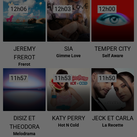
12h06
12h06
12h03
12h03
12h00
12h00
JEREMY
SIA
TEMPER CITY
Gimme Love
Self Aware
FREROT
Frerot
11h57
11h57
11h53
11h53
11h50
11h50
DISIZ ET
KATY PERRY
JECK ET CARLA
Hot N Cold
La Recette
THEODORA
Melodrama