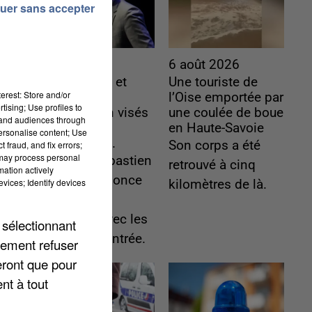
uer sans accepter
6 août 2026
6 août 2026
Gabriel Attal et
Une touriste de
erest: Store and/or
Raphaël
l’Oise emportée par
tising; Use profiles to
Glucksmann visés
une coulée de boue
tand audiences through
par des
en Haute-Savoie
personalise content; Use
ingérences...
Son corps a été
 fraud, and fix errors;
 may process personal
Sollicité, Sébastien
retrouvé à cinq
mation actively
Lecornu annonce
vices; Identify devices
kilomètres de là.
un "travail
commun" avec les
 sélectionnant
partis à la rentrée.
lement refuser
eront que pour
nt à tout