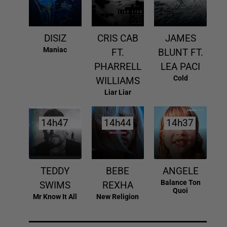
DISIZ
CRIS CAB
JAMES
Maniac
FT.
BLUNT FT.
PHARRELL
LEA PACI
Cold
WILLIAMS
Liar Liar
14h47
14h47
14h44
14h44
14h37
14h37
TEDDY
BEBE
ANGELE
Balance Ton
SWIMS
REXHA
Quoi
Mr Know It All
New Religion