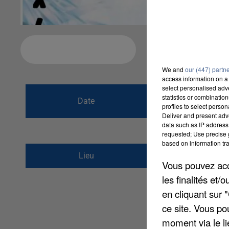
Ajouter à votre calendrier
We and
our (447) partn
access information on a 
select personalised ad
du
31 décembre 
statistics or combinatio
Date
profiles to select person
au
1er janvier 20
Deliver and present adv
data such as IP address 
requested; Use precise g
based on information tra
47 RUE JULES FERR
Lieu
Vous pouvez acce
77480
BRAY SUR SE
les finalités et
en cliquant sur 
ce site. Vous po
moment via le li