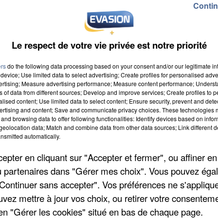
Contin
Le respect de votre vie privée est notre priorité
ers
do the following data processing based on your consent and/or our legitimate int
device; Use limited data to select advertising; Create profiles for personalised adver
vertising; Measure advertising performance; Measure content performance; Unders
2021 à 8h00
ns of data from different sources; Develop and improve services; Create profiles to 
alised content; Use limited data to select content; Ensure security, prevent and detect
22 à 18h59
ertising and content; Save and communicate privacy choices. These technologies
and browsing data to offer following functionalities: Identify devices based on infor
eolocation data; Match and combine data from other data sources; Link different de
nsmitted automatically.
Y
pter en cliquant sur "Accepter et fermer", ou affiner en
INE
/ou partenaires dans "Gérer mes choix". Vous pouvez éga
"Continuer sans accepter". Vos préférences ne s'appliqu
uvez mettre à jour vos choix, ou retirer votre consenteme
en "Gérer les cookies" situé en bas de chaque page.