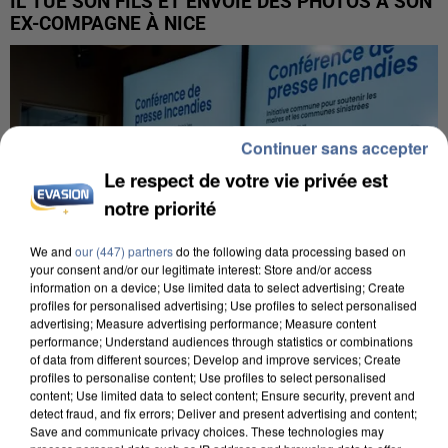
IL TUE SON FILS ET ENVOIE DES PHOTOS À SON
EX-COMPAGNE À NICE
Continuer sans accepter
Le respect de votre vie privée est
notre priorité
We and
our (447) partners
do the following data processing based on
your consent and/or our legitimate interest: Store and/or access
information on a device; Use limited data to select advertising; Create
profiles for personalised advertising; Use profiles to select personalised
advertising; Measure advertising performance; Measure content
performance; Understand audiences through statistics or combinations
of data from different sources; Develop and improve services; Create
profiles to personalise content; Use profiles to select personalised
INCENDIES : L’ÎLE-DE-FRANCE LANCE UN ÉLAN
content; Use limited data to select content; Ensure security, prevent and
DE SOLIDARITÉ AVEC LES...
detect fraud, and fix errors; Deliver and present advertising and content;
Save and communicate privacy choices. These technologies may