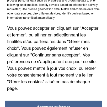
process personal data such as IP address and browsing data to offer
following functionalities: Identify devices based on information actively
requested; Use precise geolocation data; Match and combine data from
other data sources; Link different devices; Identify devices based on
information transmitted automatically.
Vous pouvez accepter en cliquant sur "Accepter
et fermer", ou affiner en sélectionnant les
finalités et/ou partenaires dans "Gérer mes
choix". Vous pouvez également refuser en
cliquant sur "Continuer sans accepter". Vos
préférences ne s'appliqueront que pour ce site.
Vous pouvez mettre à jour vos choix, ou retirer
votre consentement à tout moment via le lien
APRÈS TOUTES CES CANICULES, LES REFUGES
"Gérer les cookies" situé en bas de chaque
DE FAUNE SAUVAGE SONT...
page.
Accepter et fermer