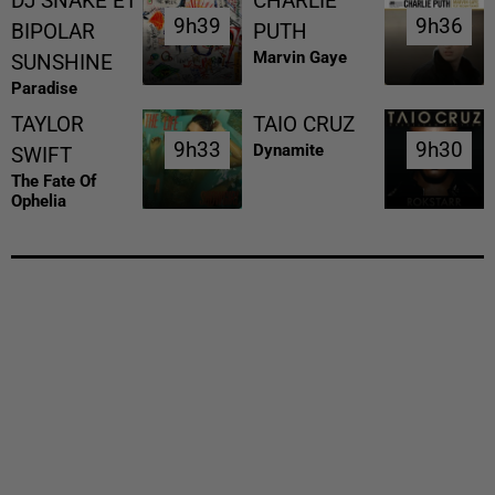
DJ SNAKE ET
CHARLIE
9h39
9h39
9h36
9h36
BIPOLAR
PUTH
Marvin Gaye
SUNSHINE
Paradise
TAYLOR
TAIO CRUZ
9h33
9h33
9h30
9h30
Dynamite
SWIFT
The Fate Of
Ophelia