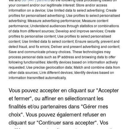
your consent and/or our legitimate interest: Store and/or access
information on a device; Use limited data to select advertising; Create
profiles for personalised advertising; Use profiles to select personalised
advertising; Measure advertising performance; Measure content
12h00
performance; Understand audiences through statistics or combinations
of data from different sources; Develop and improve services; Create
Gabriel Attal et Raphaël Glucksmann visés par des
profiles to personalise content; Use profiles to select personalised
ingérences...
content; Use limited data to select content; Ensure security, prevent and
Sollicité, Sébastien Lecornu annonce un "travail
detect fraud, and fix errors; Deliver and present advertising and content;
Save and communicate privacy choices. These technologies may
commun" avec les partis à la rentrée.
process personal data such as IP address and browsing data to offer
following functionalities: Identify devices based on information actively
requested; Use precise geolocation data; Match and combine data from
other data sources; Link different devices; Identify devices based on
information transmitted automatically.
Vous pouvez accepter en cliquant sur "Accepter
et fermer", ou affiner en sélectionnant les
finalités et/ou partenaires dans "Gérer mes
choix". Vous pouvez également refuser en
cliquant sur "Continuer sans accepter". Vos