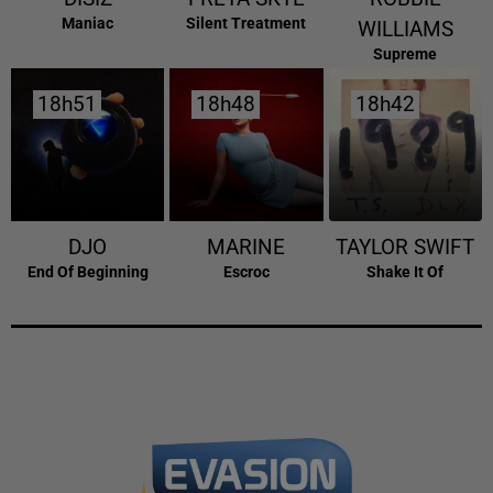
Maniac
Silent Treatment
WILLIAMS
Supreme
18h51
18h51
18h48
18h48
18h42
18h42
DJO
MARINE
TAYLOR SWIFT
End Of Beginning
Escroc
Shake It Of