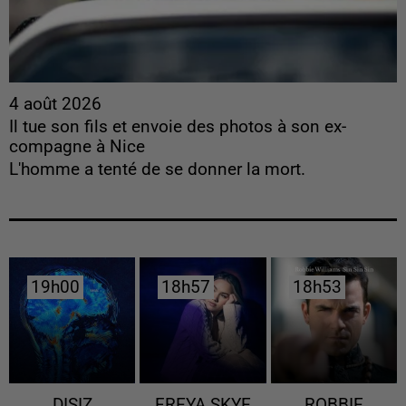
4 août 2026
Il tue son fils et envoie des photos à son ex-
compagne à Nice
L'homme a tenté de se donner la mort.
19h00
19h00
18h57
18h57
18h53
18h53
DISIZ
FREYA SKYE
ROBBIE