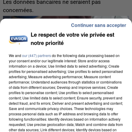
Les données bancaires ne seraient pas
concernées.
Continuer sans accepter
Le respect de votre vie privée est
notre priorité
We and
our (447) partners
do the following data processing based on
your consent and/or our legitimate interest: Store and/or access
information on a device; Use limited data to select advertising; Create
profiles for personalised advertising; Use profiles to select personalised
advertising; Measure advertising performance; Measure content
performance; Understand audiences through statistics or combinations
of data from different sources; Develop and improve services; Create
profiles to personalise content; Use profiles to select personalised
content; Use limited data to select content; Ensure security, prevent and
detect fraud, and fix errors; Deliver and present advertising and content;
Save and communicate privacy choices. These technologies may
process personal data such as IP address and browsing data to offer
7 août 2026
following functionalities: Identify devices based on information actively
requested; Use precise geolocation data; Match and combine data from
Un second cadre de la DZ Mafia interpellé en
other data sources; Link different devices; Identify devices based on
Algérie