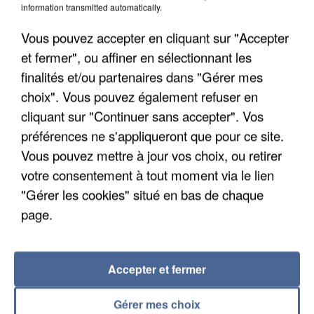
information transmitted automatically.
Un cofondateur du réseau avait été interpellé
Vous pouvez accepter en cliquant sur "Accepter
quelques jours plus tôt.
et fermer", ou affiner en sélectionnant les
finalités et/ou partenaires dans "Gérer mes
choix". Vous pouvez également refuser en
cliquant sur "Continuer sans accepter". Vos
préférences ne s'appliqueront que pour ce site.
Vous pouvez mettre à jour vos choix, ou retirer
votre consentement à tout moment via le lien
"Gérer les cookies" situé en bas de chaque
page.
Accepter et fermer
6 août 2026
Gérer mes choix
Gabriel Attal et Raphaël Glucksmann visés par des