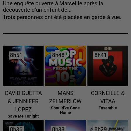
Une enquête ouverte à Marseille après la
découverte d’un enfant de...
Trois personnes ont été placées en garde à vue.
8h51
8h51
8h48
8h48
8h41
8h41
DAVID GUETTA
MANS
CORNEILLE &
& JENNIFER
ZELMERLOW
VITAA
Should've Gone
Ensemble
LOPEZ
Home
Save Me Tonight
8h36
8h36
8h33
8h33
8h29
8h29