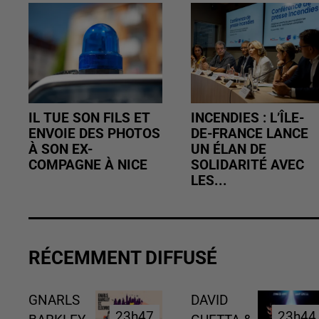
IL TUE SON FILS ET
INCENDIES : L’ÎLE-
ENVOIE DES PHOTOS
DE-FRANCE LANCE
À SON EX-
UN ÉLAN DE
COMPAGNE À NICE
SOLIDARITÉ AVEC
LES...
RÉCEMMENT DIFFUSÉ
GNARLS
DAVID
23h47
23h47
23h44
23h44