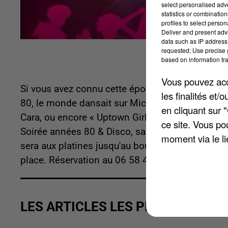
select personalised ad
statistics or combinatio
profiles to select person
Deliver and present adv
data such as IP address 
requested; Use precise g
based on information tra
Vous pouvez acce
Si vous avez connu cette époque, vous vous en 
les finalités et
80, le monde dansait sur Michael Jackson et son 
en cliquant sur 
Cara, ou encore « Uptown Girl » de Billy Joel. L
ce site. Vous po
Soirée années 80 & Disco, samedi 20 avril à 20 
moment via le li
sera aux platines jusqu'au bout de la nuit. Entrée
place. Réservation au 06 58 41 13 10.
LES ARTICLES LES PLUS VUS