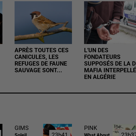
APRÈS TOUTES CES
L’UN DES
CANICULES, LES
FONDATEURS
REFUGES DE FAUNE
SUPPOSÉS DE LA D
SAUVAGE SONT...
MAFIA INTERPELL
EN ALGÉRIE
GIMS
PINK
23h41
23h41
23h3
23h3
Soleil
What About