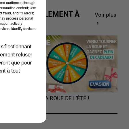
tand audiences through
personalise content; Use
ACTUELLEMENT À
 fraud, and fix errors;
Voir plus
 may process personal
GAGNER
mation actively
vices; Identify devices
 sélectionnant
es
lement refuser
e
eront que pour
nt à tout
TOURNEZ LA ROUE DE L'ÉTÉ !