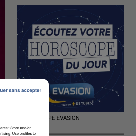
uer sans accepter
L'HOROSCOPE EVASION
erest: Store and/or
tising; Use profiles to