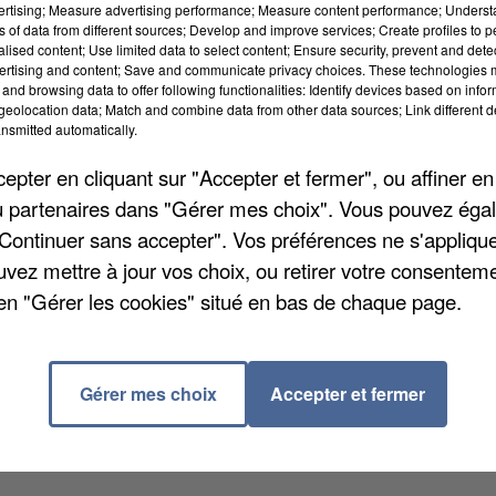
vertising; Measure advertising performance; Measure content performance; Unders
ns of data from different sources; Develop and improve services; Create profiles to 
alised content; Use limited data to select content; Ensure security, prevent and detect
ertising and content; Save and communicate privacy choices. These technologies
and browsing data to offer following functionalities: Identify devices based on infor
eolocation data; Match and combine data from other data sources; Link different de
nsmitted automatically.
pter en cliquant sur "Accepter et fermer", ou affiner en
rappelez sans doute : Souvenez-vous ! Dans les anné
/ou partenaires dans "Gérer mes choix". Vous pouvez éga
« Thriller » mais aussi sur, « W
hat a Feeling » d'Iren
"Continuer sans accepter". Vos préférences ne s'appliqu
e football club de Liancourt – Clermont organise une
uvez mettre à jour vos choix, ou retirer votre consenteme
heures à la salle André Pommery. Le groupe Top 80's,
en "Gérer les cookies" situé en bas de chaque page.
 8 Euros (gratuit -15 ans). Restauration et buvette sur
Gérer mes choix
Accepter et fermer