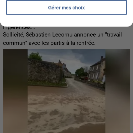
Gérer mes choix
6 août 2026
Gabriel Attal et Raphaël Glucksmann visés par des
ingérences...
Sollicité, Sébastien Lecornu annonce un "travail
commun" avec les partis à la rentrée.