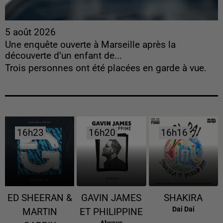
5 août 2026
Une enquête ouverte à Marseille après la
découverte d’un enfant de...
Trois personnes ont été placées en garde à vue.
16h23
16h23
16h20
16h20
16h16
16h16
ED SHEERAN &
GAVIN JAMES
SHAKIRA
Dai Dai
MARTIN
ET PHILIPPINE
Always