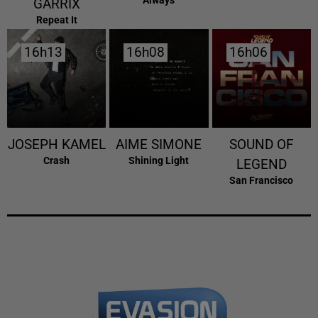
GARRIX
Repeat It
16h13
16h13
16h08
16h08
16h06
16h06
JOSEPH KAMEL
AIME SIMONE
SOUND OF
Crash
Shining Light
LEGEND
San Francisco