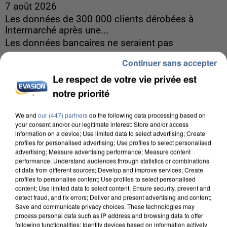
7 août 2026
Les données de 300 000 clients dérobées à
Intermarché après une...
Les données bancaires ne seraient pas
concernées.
Continuer sans accepter
Le respect de votre vie privée est
notre priorité
We and
our (447) partners
do the following data processing based on
your consent and/or our legitimate interest: Store and/or access
information on a device; Use limited data to select advertising; Create
profiles for personalised advertising; Use profiles to select personalised
advertising; Measure advertising performance; Measure content
performance; Understand audiences through statistics or combinations
of data from different sources; Develop and improve services; Create
profiles to personalise content; Use profiles to select personalised
content; Use limited data to select content; Ensure security, prevent and
detect fraud, and fix errors; Deliver and present advertising and content;
Save and communicate privacy choices. These technologies may
process personal data such as IP address and browsing data to offer
following functionalities: Identify devices based on information actively