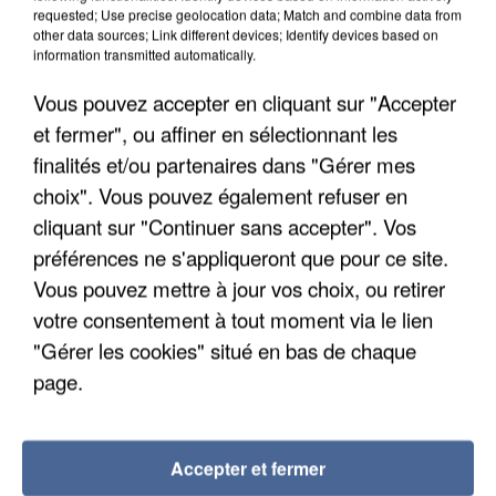
requested; Use precise geolocation data; Match and combine data from
7 août 2026
other data sources; Link different devices; Identify devices based on
information transmitted automatically.
Un second cadre de la DZ Mafia interpellé en
Algérie
Vous pouvez accepter en cliquant sur "Accepter
Un cofondateur du réseau avait été interpellé
et fermer", ou affiner en sélectionnant les
quelques jours plus tôt.
finalités et/ou partenaires dans "Gérer mes
choix". Vous pouvez également refuser en
cliquant sur "Continuer sans accepter". Vos
préférences ne s'appliqueront que pour ce site.
Vous pouvez mettre à jour vos choix, ou retirer
votre consentement à tout moment via le lien
"Gérer les cookies" situé en bas de chaque
page.
Accepter et fermer