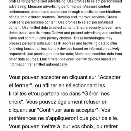
profiles for personalised advertising; Use profiles to select personalised
7h56
advertising; Measure advertising performance; Measure content
Une touriste de l’Oise emportée par une coulée de
performance; Understand audiences through statistics or combinations
boue en Haute-Savoie
of data from different sources; Develop and improve services; Create
profiles to personalise content; Use profiles to select personalised
Son corps a été retrouvé à cinq kilomètres de là.
content; Use limited data to select content; Ensure security, prevent and
detect fraud, and fix errors; Deliver and present advertising and content;
Save and communicate privacy choices. These technologies may
process personal data such as IP address and browsing data to offer
following functionalities: Identify devices based on information actively
requested; Use precise geolocation data; Match and combine data from
other data sources; Link different devices; Identify devices based on
information transmitted automatically.
Vous pouvez accepter en cliquant sur "Accepter
et fermer", ou affiner en sélectionnant les
finalités et/ou partenaires dans "Gérer mes
choix". Vous pouvez également refuser en
cliquant sur "Continuer sans accepter". Vos
préférences ne s'appliqueront que pour ce site.
Vous pouvez mettre à jour vos choix, ou retirer
5 août 2026