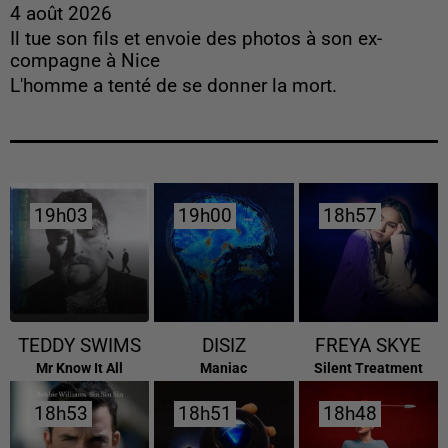
4 août 2026
Il tue son fils et envoie des photos à son ex-
compagne à Nice
L'homme a tenté de se donner la mort.
19h03
19h03
19h00
19h00
18h57
18h57
TEDDY SWIMS
DISIZ
FREYA SKYE
Mr Know It All
Maniac
Silent Treatment
18h53
18h53
18h51
18h51
18h48
18h48