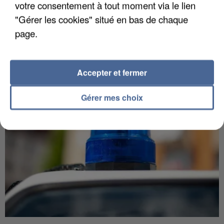
votre consentement à tout moment via le lien
L’un des fondateurs supposés de la DZ Mafia
"Gérer les cookies" situé en bas de chaque
interpellé en Algérie
page.
Il est soupçonné d'y avoir mené ses opérations en
France.
Accepter et fermer
Gérer mes choix