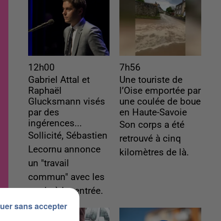
12h00
7h56
Gabriel Attal et
Une touriste de
Raphaël
l’Oise emportée par
Glucksmann visés
une coulée de boue
par des
en Haute-Savoie
ingérences...
Son corps a été
Sollicité, Sébastien
retrouvé à cinq
Lecornu annonce
kilomètres de là.
un "travail
commun" avec les
partis à la rentrée.
uer sans accepter