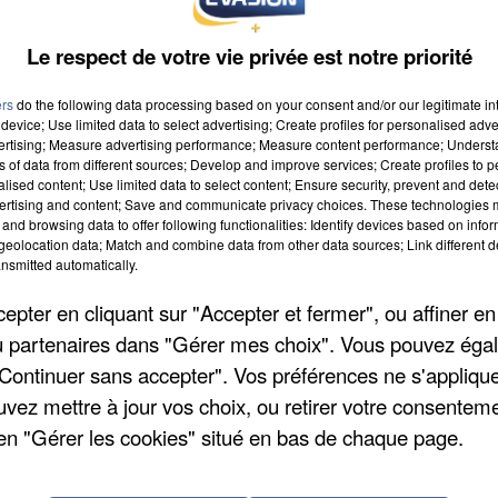
Le respect de votre vie privée est notre priorité
ers
do the following data processing based on your consent and/or our legitimate int
device; Use limited data to select advertising; Create profiles for personalised adver
vertising; Measure advertising performance; Measure content performance; Unders
ns of data from different sources; Develop and improve services; Create profiles to 
alised content; Use limited data to select content; Ensure security, prevent and detect
020 à 8h00
ertising and content; Save and communicate privacy choices. These technologies
and browsing data to offer following functionalities: Identify devices based on infor
2020 à 18h59
eolocation data; Match and combine data from other data sources; Link different de
nsmitted automatically.
pter en cliquant sur "Accepter et fermer", ou affiner en
/ou partenaires dans "Gérer mes choix". Vous pouvez éga
"Continuer sans accepter". Vos préférences ne s'appliqu
uvez mettre à jour vos choix, ou retirer votre consenteme
en "Gérer les cookies" situé en bas de chaque page.