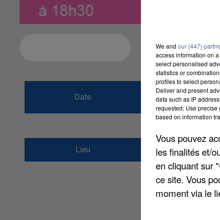
We and
our (447) partn
Ajouter à votre calendrier
access information on a 
select personalised ad
statistics or combinatio
profiles to select person
du
7 novembre 2
Deliver and present adv
Date
data such as IP address 
au
10 novembre 
requested; Use precise g
based on information tra
Vous pouvez acce
RUE DE BETHLEEM
Lieu
les finalités et
60128
PLAILLY
en cliquant sur 
ce site. Vous po
moment via le li