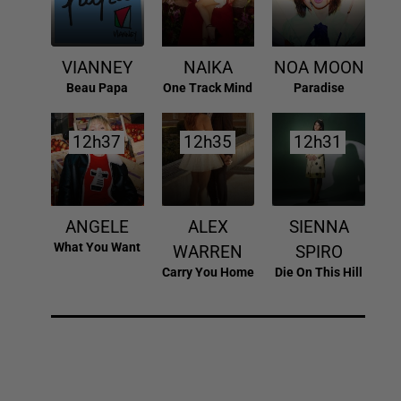
VIANNEY
NAIKA
NOA MOON
Beau Papa
One Track Mind
Paradise
12h37
12h37
12h35
12h35
12h31
12h31
ANGELE
ALEX
SIENNA
What You Want
WARREN
SPIRO
Carry You Home
Die On This Hill