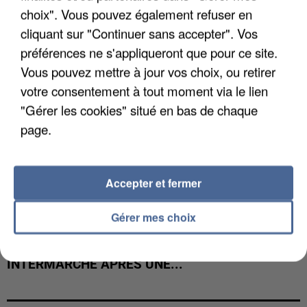
COULÉE DE BOUE EN HAUTE-SAVOIE
choix". Vous pouvez également refuser en
cliquant sur "Continuer sans accepter". Vos
préférences ne s'appliqueront que pour ce site.
Vous pouvez mettre à jour vos choix, ou retirer
votre consentement à tout moment via le lien
"Gérer les cookies" situé en bas de chaque
page.
Accepter et fermer
Gérer mes choix
LES DONNÉES DE 300 000 CLIENTS DÉROBÉES À
INTERMARCHÉ APRÈS UNE...