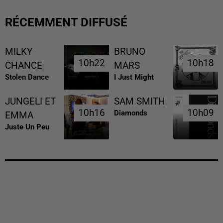
RÉCEMMENT DIFFUSÉ
MILKY
BRUNO
10h22
10h22
10h18
10h18
CHANCE
MARS
Stolen Dance
I Just Might
JUNGELI ET
SAM SMITH
10h16
10h16
10h09
10h09
Diamonds
EMMA
Juste Un Peu