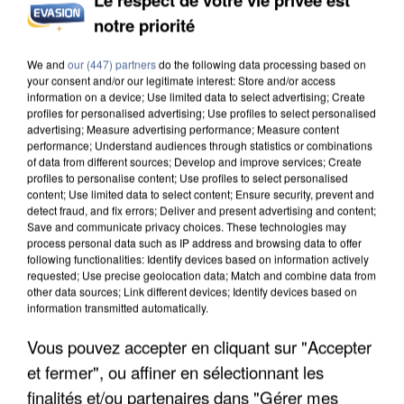
notre priorité
UN SECOND CADRE DE LA DZ MAFIA
INTERPELLÉ EN ALGÉRIE
We and
our (447) partners
do the following data processing based on
your consent and/or our legitimate interest: Store and/or access
information on a device; Use limited data to select advertising; Create
profiles for personalised advertising; Use profiles to select personalised
advertising; Measure advertising performance; Measure content
performance; Understand audiences through statistics or combinations
of data from different sources; Develop and improve services; Create
profiles to personalise content; Use profiles to select personalised
content; Use limited data to select content; Ensure security, prevent and
detect fraud, and fix errors; Deliver and present advertising and content;
Save and communicate privacy choices. These technologies may
process personal data such as IP address and browsing data to offer
following functionalities: Identify devices based on information actively
requested; Use precise geolocation data; Match and combine data from
other data sources; Link different devices; Identify devices based on
information transmitted automatically.
Vous pouvez accepter en cliquant sur "Accepter
et fermer", ou affiner en sélectionnant les
UNE TOURISTE DE L’OISE EMPORTÉE PAR UNE
finalités et/ou partenaires dans "Gérer mes