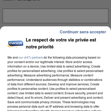
Votre message
*
Continuer sans accepter
Le respect de votre vie privée est
notre priorité
We and
our (447) partners
do the following data processing based on
your consent and/or our legitimate interest: Store and/or access
information on a device; Use limited data to select advertising; Create
Taille maximum : 500 caractères
profiles for personalised advertising; Use profiles to select personalised
advertising; Measure advertising performance; Measure content
Votre CV
performance; Understand audiences through statistics or combinations
of data from different sources; Develop and improve services; Create
profiles to personalise content; Use profiles to select personalised
content; Use limited data to select content; Ensure security, prevent and
detect fraud, and fix errors; Deliver and present advertising and content;
L'upload de fichier est limité à 2Mo pour les images et PDF et 5Mo pour les
Save and communicate privacy choices. These technologies may
audios.
process personal data such as IP address and browsing data to offer
Votre lettre de motivation
following functionalities: Identify devices based on information actively