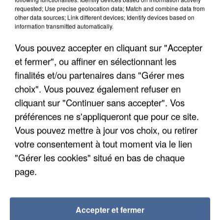
requested; Use precise geolocation data; Match and combine data from
other data sources; Link different devices; Identify devices based on
information transmitted automatically.
L'upload de fichier est limité à 2Mo pour les images et PDF et 5Mo pour les
Vous pouvez accepter en cliquant sur "Accepter
audios.
et fermer", ou affiner en sélectionnant les
finalités et/ou partenaires dans "Gérer mes
choix". Vous pouvez également refuser en
Envoyer la candidature
cliquant sur "Continuer sans accepter". Vos
préférences ne s'appliqueront que pour ce site.
Vous pouvez mettre à jour vos choix, ou retirer
votre consentement à tout moment via le lien
"Gérer les cookies" situé en bas de chaque
RÉCEMMENT DIFFUSÉ
page.
BRUNO
ALICIA KEYS
4h00
4h00
3h56
3h56
Girl On Fire
MARS
Accepter et fermer
I Just Might