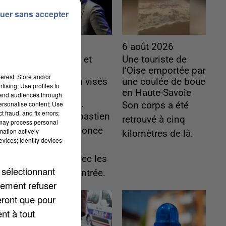
uer sans accepter
6 août 2026
6 août 2026
Gabriel Attal et
Une touriste de
Raphaël
l’Oise emportée par
erest: Store and/or
Glucksmann visés
une coulée de boue
tising; Use profiles to
par des
en Haute-Savoie
tand audiences through
ingérences...
personalise content; Use
Son corps a été
 fraud, and fix errors;
Sollicité, Sébastien
retrouvé à cinq
 may process personal
Lecornu annonce
mation actively
kilomètres de là.
vices; Identify devices
un "travail
commun" avec les
 sélectionnant
partis à la rentrée.
lement refuser
eront que pour
nt à tout