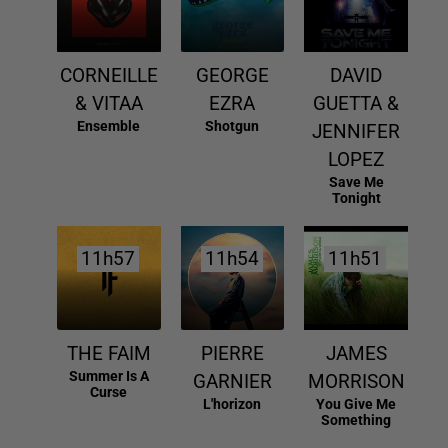
CORNEILLE
GEORGE
DAVID
& VITAA
EZRA
GUETTA &
Ensemble
Shotgun
JENNIFER
LOPEZ
Save Me
Tonight
11h57
11h57
11h54
11h54
11h51
11h51
THE FAIM
PIERRE
JAMES
Summer Is A
GARNIER
MORRISON
Curse
L'horizon
You Give Me
Something