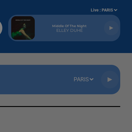
Live :
PARIS
Middle Of The Night
ELLEY DUHÉ
PARIS