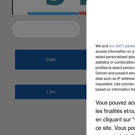
Ajouter à votre calendrier
We and
our (447) partn
access information on a 
du
5 mai 2019 à 
select personalised ad
Date
statistics or combinatio
au
5 mai 2019 à 
profiles to select person
Deliver and present adv
data such as IP address 
requested; Use precise g
based on information tra
Rue des potiers
Lieu
60650
Lhéraule
Vous pouvez acce
les finalités et
en cliquant sur 
ce site. Vous po