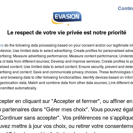
Contin
Le respect de votre vie privée est notre priorité
ers
do the following data processing based on your consent and/or our legitimate int
device; Use limited data to select advertising; Create profiles for personalised adver
9h00
vertising; Measure advertising performance; Measure content performance; Unders
ns of data from different sources; Develop and improve services; Create profiles to 
19h59
alised content; Use limited data to select content; Ensure security, prevent and detect
ertising and content; Save and communicate privacy choices. These technologies
and browsing data to offer following functionalities: Identify devices based on infor
eolocation data; Match and combine data from other data sources; Link different de
nsmitted automatically.
pter en cliquant sur "Accepter et fermer", ou affiner en
/ou partenaires dans "Gérer mes choix". Vous pouvez éga
"Continuer sans accepter". Vos préférences ne s'appliqu
uvez mettre à jour vos choix, ou retirer votre consenteme