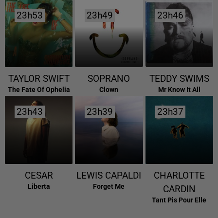
23h53
23h53
23h49
23h49
23h46
23h46
TAYLOR SWIFT
SOPRANO
TEDDY SWIMS
The Fate Of Ophelia
Clown
Mr Know It All
23h43
23h43
23h39
23h39
23h37
23h37
CESAR
LEWIS CAPALDI
CHARLOTTE
Liberta
Forget Me
CARDIN
Tant Pis Pour Elle