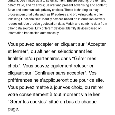
content; Use limited data to select content; Ensure security, prevent and
detect fraud, and fix errors; Deliver and present advertising and content;
Save and communicate privacy choices. These technologies may
process personal data such as IP address and browsing data to offer
following functionalities: Identify devices based on information actively
requested; Use precise geolocation data; Match and combine data from
other data sources; Link different devices; Identify devices based on
information transmitted automatically.
Vous pouvez accepter en cliquant sur "Accepter
et fermer", ou affiner en sélectionnant les
finalités et/ou partenaires dans "Gérer mes
choix". Vous pouvez également refuser en
5 août 2026
cliquant sur "Continuer sans accepter". Vos
L’un des fondateurs supposés de la DZ Mafia
interpellé en Algérie
préférences ne s'appliqueront que pour ce site.
Il est soupçonné d'y avoir mené ses opérations en
Vous pouvez mettre à jour vos choix, ou retirer
France.
votre consentement à tout moment via le lien
"Gérer les cookies" situé en bas de chaque
page.