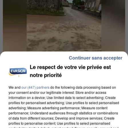
Continuer sans accepter
Le respect de votre vie privée est
notre priorité
7h56
Une touriste de l’Oise emportée par une coulée de
We and
our (447) partners
do the following data processing based on
boue en Haute-Savoie
your consent and/or our legitimate interest: Store and/or access
Son corps a été retrouvé à cinq kilomètres de là.
information on a device; Use limited data to select advertising; Create
profiles for personalised advertising; Use profiles to select personalised
advertising; Measure advertising performance; Measure content
performance; Understand audiences through statistics or combinations
of data from different sources; Develop and improve services; Create
profiles to personalise content; Use profiles to select personalised